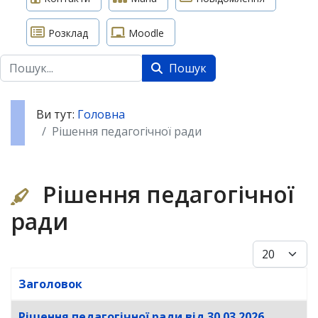
Розклад
Moodle
Пошук
Пошук
Ви тут:
Головна
Рішення педагогічної ради
Рішення педагогічної
ради
Показуват
Заголовок
Таблиця статей
Рішення педагогічної ради від 30.03.2026