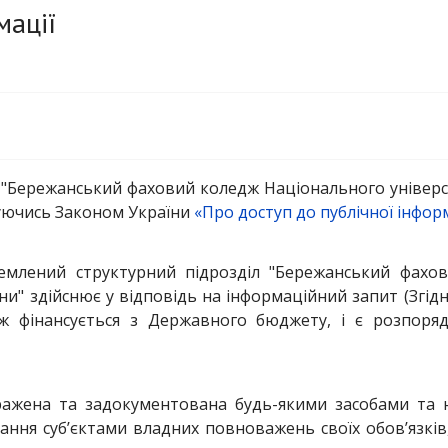
мації
 "Бережанський фаховий коледж Національного універси
руючись Законом України
«Про доступ до публічної інфор
ремлений структурний підрозділ "Бережанський фахо
и" здійснює у відповідь на інформаційний запит (Згідно і
дж фінансується з Державного бюджету, і є розпоря
ражена та задокументована будь-якими засобами та н
ання суб’єктами владних повноважень своїх обов’язкі