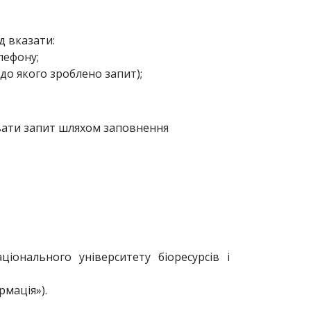
д вказати:
лефону;
одо якого зроблено запит);
вати запит шляхом заповнення
онального університету біоресурсів і
рмація»).