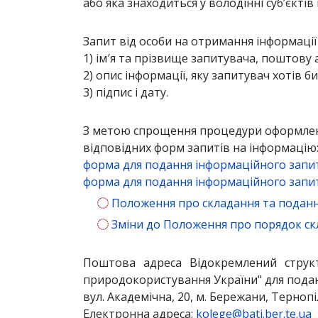
або яка знаходиться у володінні суб’єкті
Запит від особи на отримання інформації 
1) ім′я та прізвище запитувача, поштову
2) опис інформації, яку запитувач хотів 
3) підпис і дату.
З метою спрощення процедури оформлен
відповідних форм запитів на інформацію
форма для подання інформаційного запит
форма для подання інформаційного запит
Положення про складання та подання
Зміни до Положення про порядок скл
Поштова адреса Відокремлений структ
природокористування України" для подан
вул. Академічна, 20, м. Бережани, Тернопі
Електронна адреса:
kolege@bati.ber.te.ua