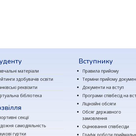
су
уденту
Вступнику
авчальні матеріали
Правила прийому
ейтинги здобувачів освіти
Терміни прийому докумен
нківські реквізити
Документи на вступ
іртуальна бібліотека
Програми співбесід на вс
Ліцінзійні обсяги
звілля
Обсяг державного
ортивні секції
замовлення
удожня самодіяльність
Оцінювання співбесіди
аукові гуртки
Графік роботи приймальн