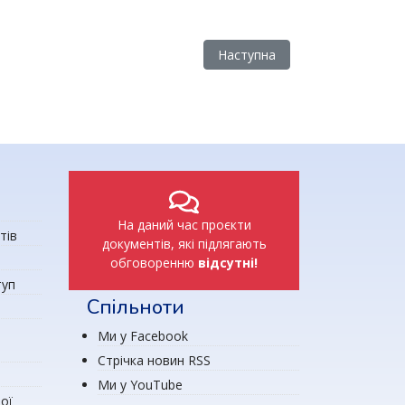
Наступна стаття: Структура
Наступна
На даний час проєкти
тів
документів, які підлягають
обговоренню
відсутні!
туп
Спільноти
Ми у Facebook
Стрічка новин RSS
Ми у YouTube
ої