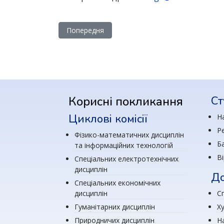
Попередня стаття: Графік навчального проце
Попередня
Корисні покликання
Ст
Циклові комісії
Н
Р
Фізико-математичних дисциплін
Ба
та інформаційних технологій
В
Спеціальних електротехнічних
дисциплін
До
Спеціальних економічних
дисциплін
Сп
Гуманітарних дисциплін
Х
Природничих дисциплін
Н