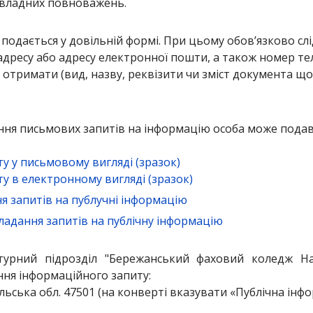
в владних повноважень.
подається у довільній формі. При цьому обов’язково слі
 адресу або адресу електронної пошти, а також номер те
би отримати (вид, назву, реквізити чи зміст документа щ
ня письмових запитів на інформацію особа може пода
:
у у письмовому вигляді (зразок)
у в електронному вигляді (зразок)
 запитів на публучні інформацію
адання запитів на публічну інформацію
урний підрозділ "Бережанський фаховий коледж Наці
ня інформаційного запиту:
льська обл. 47501 (на конверті вказувати «Публічна інфо