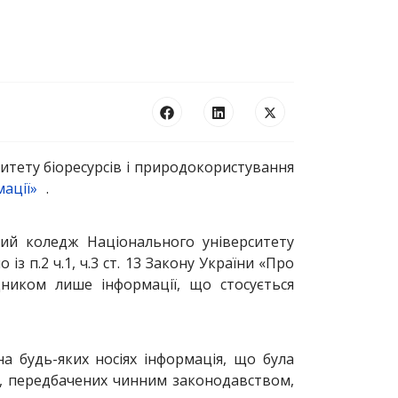
тету біоресурсів і природокористування
мації»
.
вий коледж Національного університету
з п.2 ч.1, ч.3 ст. 13 Закону України «Про
дником лише інформації, що стосується
а будь-яких носіях інформація, що була
в, передбачених чинним законодавством,