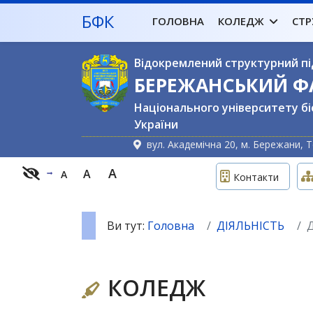
БФК
ГОЛОВНА
КОЛЕДЖ
СТР
Відокремлений структурний пі
БЕРЕЖАНСЬКИЙ 
Національного університету бі
України
вул. Академічна 20, м. Бережани, Т
A
A
A
Контакти
Ви тут:
Головна
ДІЯЛЬНІСТЬ
Д
КОЛЕДЖ