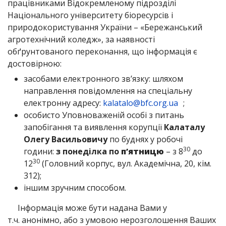
працівниками Відокремленому підрозділі
Національного університету біоресурсів і
природокористування України – «Бережанський
агротехнічний коледж», за наявності
обґрунтованого переконання, що інформація є
достовірною:
засобами електронного зв’язку: шляхом
направлення повідомлення на спеціальну
електронну адресу:
kalatalo@bfc.org.ua
;
особисто Уповноваженій особі з питань
запобігання та виявлення корупції
Калаталу
Олегу Васильовичу
по буднях у робочі
30
години:
з понеділка по
п’ятницю
– з 8
до
30
12
(Головний корпус, вул. Академічна, 20, кім.
312);
іншим зручним способом.
Інформація може бути надана Вами у
т.ч. анонімно, або з умовою нерозголошення Ваших