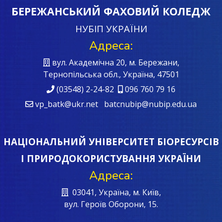
БЕРЕЖАНСЬКИЙ ФАХОВИЙ КОЛЕДЖ
НУБІП УКРАЇНИ
Адреса:
вул. Академічна 20, м. Бережани,
Тернопільська обл., Україна, 47501
(03548) 2-24-82
096 760 79 16
vp_batk@ukr.net batcnubip@nubip.edu.ua
НАЦІОНАЛЬНИЙ УНІВЕРСИТЕТ БІОРЕСУРСІВ
І ПРИРОДОКОРИСТУВАННЯ УКРАЇНИ
Адреса:
03041, Україна, м. Київ,
вул. Героїв Oборони, 15.