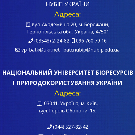
НУБІП УКРАЇНИ
Адреса:
вул. Академічна 20, м. Бережани,
Тернопільська обл., Україна, 47501
(03548) 2-24-82
096 760 79 16
vp_batk@ukr.net batcnubip@nubip.edu.ua
НАЦІОНАЛЬНИЙ УНІВЕРСИТЕТ БІОРЕСУРСІВ
І ПРИРОДОКОРИСТУВАННЯ УКРАЇНИ
Адреса:
03041, Україна, м. Київ,
вул. Героїв Oборони, 15.
(044) 527-82-42