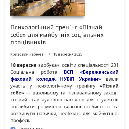
Психологічний тренінг «Пізнай
себе» для майбутніх соціальних
працівників
Кризовий кабінет
18 вересня 2025
18 вересня
здобувачі освіти спеціальності 231
Соціальна робота
ВСП «Бережанський
фаховий коледж НУБіП України»
взяли
участь у психологічному тренінгу
«Пізнай
себе»
— важливому та пізнавальному заході,
котрий став чудовою нагодою для студентів
поглибити розуміння власної особистості та
розвинути навички, необхідні для майбутньої
професії.
Читати далі...