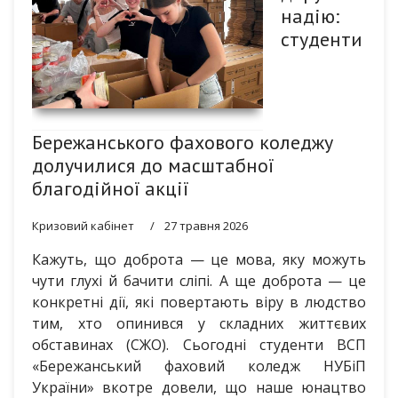
надію:
студенти
Бережанського фахового коледжу
долучилися до масштабної
благодійної акції
Кризовий кабінет
27 травня 2026
Кажуть, що доброта — це мова, яку можуть
чути глухі й бачити сліпі. А ще доброта — це
конкретні дії, які повертають віру в людство
тим, хто опинився у складних життєвих
обставинах (СЖО). Сьогодні студенти ВСП
«Бережанський фаховий коледж НУБіП
України» вкотре довели, що наше юнацтво