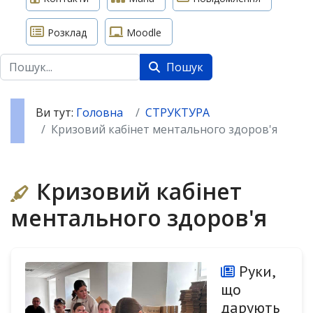
Розклад
Moodle
Пошук
Пошук
Ви тут:
Головна
СТРУКТУРА
Кризовий кабінет ментального здоров'я
Кризовий кабінет
ментального здоров'я
Руки,
що
дарують