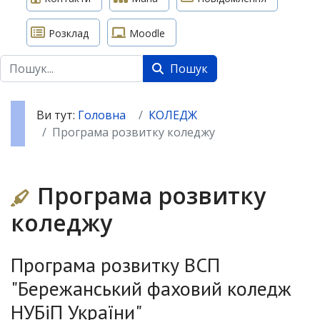
Розклад
Moodle
Пошук
Пошук
Ви тут:
Головна
КОЛЕДЖ
Програма розвитку коледжу
Програма розвитку
коледжу
Програма розвитку ВCП
"Бережанський фаховий коледж
НУБіП України"