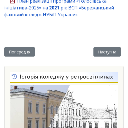
План реалізації програми «Голосіївська
ініціатива-2025» на
2021
рік ВСП «Бережанський
фаховий коледж НУБіП України»
Попередня стаття: Результати анкетування
Наступна статт
Попередня
Наступна
Історія коледжу у ретросвітлинах