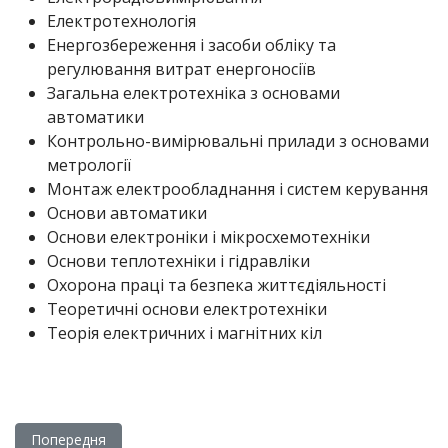
Електротехнологія
Енергозбереження і засоби обліку та
регулювання витрат енергоносіїв
Загальна електротехніка з основами
автоматики
Контрольно-вимірювальні прилади з основами
метрології
Монтаж електрообладнання і систем керування
Основи автоматики
Основи електроніки і мікросхемотехніки
Основи теплотехніки і гідравліки
Охорона праці та безпека життєдіяльності
Теоретичні основи електротехніки
Теорія електричних і магнітних кіл
Попередня стаття: ПОЗАКЛАСНИЙ ВИХОВНИЙ ЗАХІД « СУД
Попередня