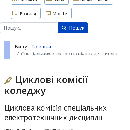
Розклад
Moodle
Пошук
Пошук
Ви тут:
Головна
Спеціальних електротехнічних дисциплін
Циклові комісії
коледжу
Циклова комісія спеціальних
електротехнічних дисциплін
Циклові комісії
Перегляди: 12938