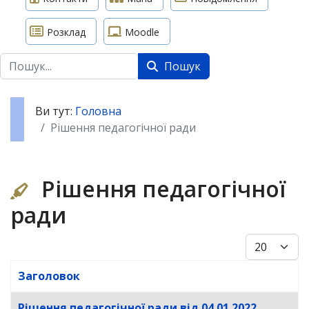
Розклад
Moodle
Пошук
Пошук
Ви тут:
Головна
Рішення педагогічної ради
Рішення педагогічної
ради
Показуват
Заголовок
Таблиця статей
Рішення педагогічної ради від 04.01.2022