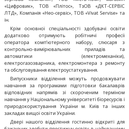
«Цифровик», ТОВ «Плітос», ТзОВ «ДКТ-СЕРВІС
ЛТД», Компанія «Нео-сервіс», ТОВ «Vivat Servise» та
ін.
Крім основної спеціальності здобувачі освіти
додатково отримують робітничі професії
оператора комп’ютерного набору, слюсаря з
контрольно-вимірювальних приладів та
автоматики (електромеханіки),
електрогазозварника, електромонтера з ремонту
та обслуговування електроустаткування.
Випускники відділення можуть продовжувати
навчання за програмами підготовки бакалаврів
відповідних напрямів зі скороченим терміном
навчання у Національному університеті біоресурсів і
природокористування України м. Київ та інших
закладах вищої освіти України.
Двері нашого відділення гостинно відкриті для
бажаючих здобути престижну освіту в найкращому