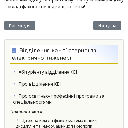
закладі фахової передвищої освіти!
Попередня стаття: Відділення Управління, соціальних наук та
Наступна статт
Попередня
Наступна
Відділення компʼютерної та
електричної інженерії
Абітурієнту відділення КEI
Про відділення КEI
Про освітньо-професійні програми за
спеціальностями
Циклові комісії
Циклова комісія фізико-математичних
дисциплін та інформаційних технологій