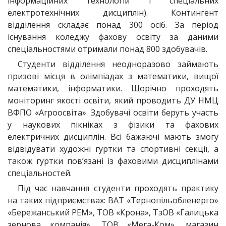
інформаційних технологій і спеціальних
електротехнічних дисциплін). Контингент
відділення складає понад 300 осіб. За період
існування коледжу фахову освіту за даними
спеціальностями отримали понад 800 здобувачів.
Студенти відділення неодноразово займають
призові місця в олімпіадах з математики, вищої
математики, інформатики. Щорічно проходять
моніторинг якості освіти, який проводить ДУ НМЦ
ВФПО «Агроосвіта». Здобувачі освіти беруть участь
у наукових пікніках з фізики та фахових
електричних дисциплін. Всі бажаючі мають змогу
відвідувати художні гуртки та спортивні секції, а
також гуртки пов’язані із фаховими дисциплінами
спеціальностей.
Під час навчання студенти проходять практику
на таких підприємствах: ВАТ «Тернопільобленерго»
«Бережанський РЕМ», ТОВ «Крона», ТзОВ «Галицька
зернова компанія», ТОВ «Мега-Ком», магазин