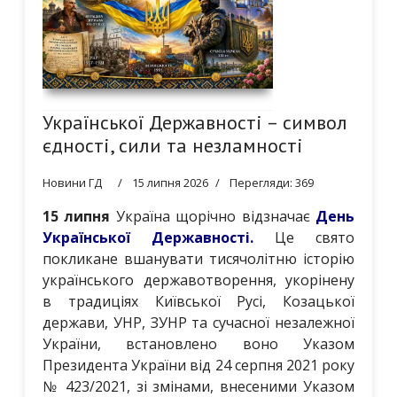
Української Державності – символ
єдності, сили та незламності
Новини ГД
15 липня 2026
Перегляди: 369
15 липня
Україна щорічно відзначає
День
Української Державності.
Це свято
покликане вшанувати тисячолітню історію
українського державотворення, укорінену
в традиціях Київської Русі, Козацької
держави, УНР, ЗУНР та сучасної незалежної
України, встановлено воно Указом
Президента України від 24 серпня 2021 року
№ 423/2021, зі змінами, внесеними Указом