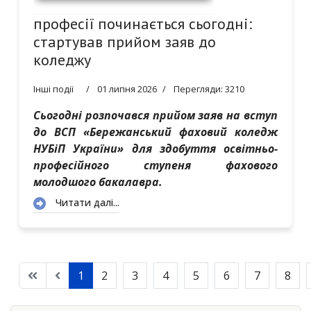
професії починається сьогодні:
стартував прийом заяв до
коледжу
Інші події
01 липня 2026
Перегляди: 3210
Сьогодні розпочався прийом заяв на вступ
до ВСП «Бережанський фаховий коледж
НУБіП України» для здобуття освітньо-
професійного ступеня фахового
молодшого бакалавра.
Читати далі...
1
2
3
4
5
6
7
8