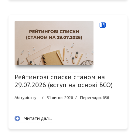
0
1
2
3
4
5
6
7
8
Рейтингові списки станом на
29.07.2026 (вступ на основі БСО)
Абітурієнту
31 липня 2026
Перегляди: 636
Читати далі...