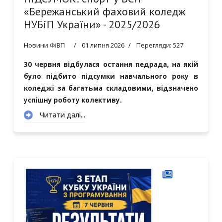
«Бережанський фаховий коледж
НУБіП України» - 2025/2026
Новини ФіВП
01 липня 2026
Перегляди: 527
30 червня відбулася остання педрада, на якій
було підбито підсумки навчального року в
коледжі за багатьма складовими, відзначено
успішну роботу колективу.
Читати далі...
0
1
2
3
4
5