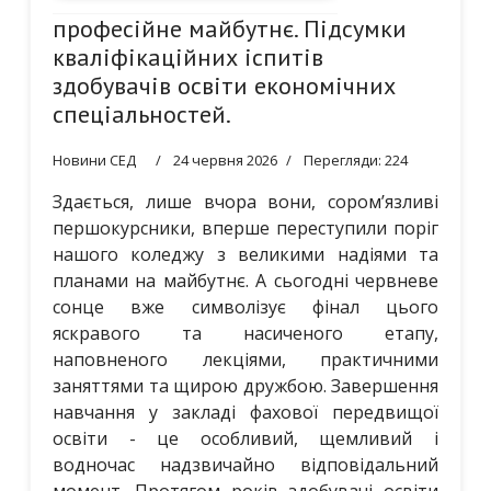
професійне майбутнє. Підсумки
кваліфікаційних іспитів
здобувачів освіти економічних
спеціальностей.
Новини СЕД
24 червня 2026
Перегляди: 224
Здається, лише вчора вони, сором’язливі
першокурсники, вперше переступили поріг
нашого коледжу з великими надіями та
планами на майбутнє. А сьогодні червневе
сонце вже символізує фінал цього
яскравого та насиченого етапу,
наповненого лекціями, практичними
заняттями та щирою дружбою. Завершення
навчання у закладі фахової передвищої
освіти - це особливий, щемливий і
водночас надзвичайно відповідальний
момент. Протягом років здобувачі освіти