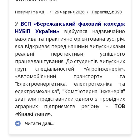
Новини І та АД
29 червня 2026
Перегляди: 398
У
ВСП «Бережанський фаховий коледж
НУБіП України»
відбулася надзвичайно
важлива та практично орієнтована зустріч,
яка відкриває перед нашими випускниками
реальні перспективи успішного
працевлаштування. До студентів випускних
груп спеціальностей «Агроінженерія»,
«Автомобільний транспорт» та
"Електроенергетика, електротехніка та
електромеханіка", "Комп’ютерна інженерія"
завітали представники одного з провідних
аграрних підприємств регіону –
ТОВ
«Княжі лани».
Читати далі...