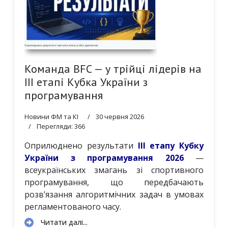
6
7
8
Команда BFC — у трійці лідерів на
III етапі Кубка України з
програмування
Новини ФМ та КІ
30 червня 2026
Перегляди: 366
Оприлюднено результати
ІІІ етапу Кубку
України з програмування 2026
—
всеукраїнських змагань зі спортивного
програмування, що передбачають
розв’язання алгоритмічних задач в умовах
регламентованого часу.
Читати далі...