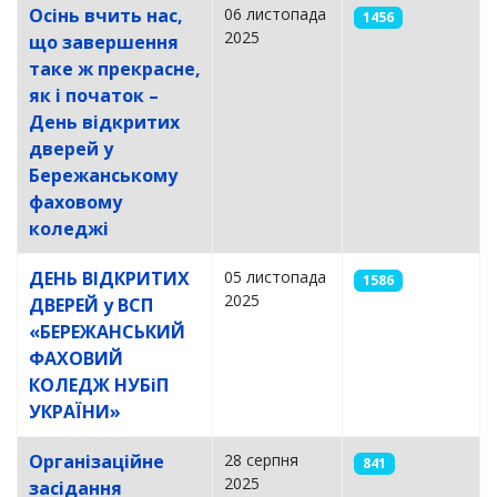
Осінь вчить нас,
06 листопада
1456
2025
що завершення
таке ж прекрасне,
як і початок –
День відкритих
дверей у
Бережанському
фаховому
коледжі
ДЕНЬ ВІДКРИТИХ
05 листопада
1586
2025
ДВЕРЕЙ у ВСП
«БЕРЕЖАНСЬКИЙ
ФАХОВИЙ
КОЛЕДЖ НУБіП
УКРАЇНИ»
Організаційне
28 серпня
841
2025
засідання