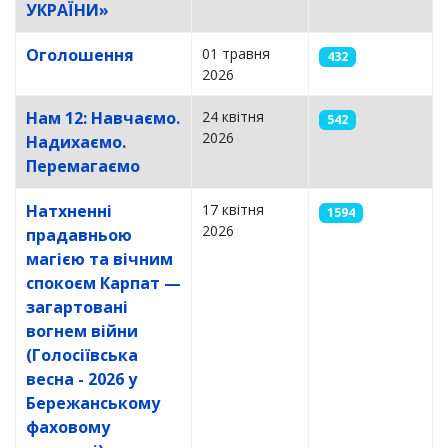
УКРАЇНИ»
Оголошення
01 травня
432
2026
Нам 12: Навчаємо.
24 квітня
542
2026
Надихаємо.
Перемагаємо
Натхненні
17 квітня
1594
2026
прадавньою
магією та вічним
спокоєм Карпат —
загартовані
вогнем війни
(Голосіївська
весна - 2026 у
Бережанському
фаховому