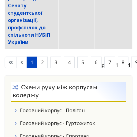
Сенату
студентської
організації,
профспілок до
спільноти НУБіП
України
1
2
3
4
5
6
7
8
Сторінка 1 із 14
Схеми руху між корпусам
коледжу
Головний корпус - Полігон
Головний корпус - Гуртожиток
Головний корпус - Спортзал