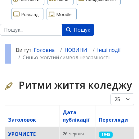
Розклад
Moodle
Пошук
Пошук
Ви тут:
Головна
НОВИНИ
Інші події
Синьо-жовтий символ незламності
Ритми життя коледжу
Показуват
Дата
Заголовок
публікації
Перегляди
Таблиця статей
УРОЧИСТЕ
26 червня
1945