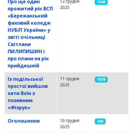
Про ще один
12 грудня
1440
2025
прожитий рік ВСП
«Бережанський
фаховий коледж
НУБіП України» у
звіті очільниці
Світлани
ПИЛИПИШИН і
про плани на рік
прийдешній
Із подільської
11 грудня
1029
2025
простої вийшов
хати Воїн з
позивним
«Фізрук»
Оголошення
10 грудня
286
2025