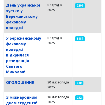
День української
07 грудня
2209
2025
хустки у
Бережанському
фаховому
коледжі
У Бережанському
02 грудня
1887
2025
фаховому
коледжі
відкрилася
резиденція
Святого
Миколая!
ОГОЛОШЕННЯ
20 листопада
640
2025
З міжнародним
16 листопада
232
2025
днем студента!