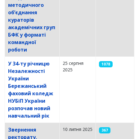
методичного
об’єднання
кураторів
академічних груп
БФК у форматі
командної
роботи
У 34-ту річницю
25 серпня
1078
2025
Незалежності
України
Бережанський
фаховий коледж
НУБіП України
розпочав новий
навчальний рік
Звернення
10 липня 2025
367
ректорату,