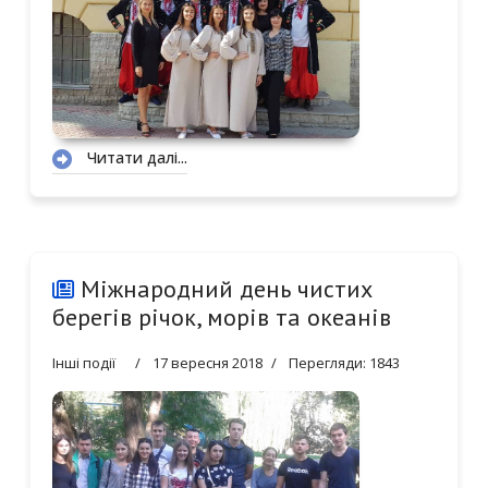
Читати далі...
0
1
2
3
Міжнародний день чистих
4
5
берегів річок, морів та океанів
6
Інші події
17 вересня 2018
Перегляди: 1843
7
8