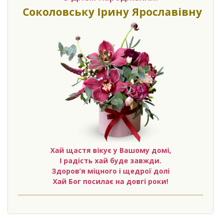
Соколовську Ірину Ярославівну
Хай щастя вікує у Вашому домі,
І радість хай буде завжди.
Здоров’я міцного і щедрої долі
Хай Бог посилає на довгі роки!