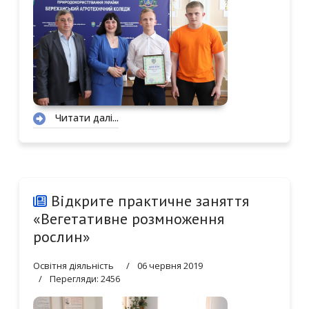
0
1
2
3
4
5
6
Читати далі...
7
8
Відкрите практичне заняття
«Вегетативне розмноження
рослин»
Освітня діяльність
06 червня 2019
Перегляди: 2456