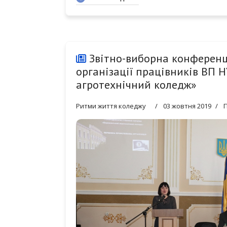
Звітно-виборна конференц
організації працівників ВП 
агротехнічний коледж»
Ритми життя коледжу
03 жовтня 2019
П