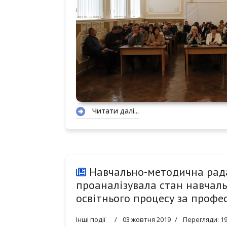
Читати далі...
Навчально-методична рада
проаналізувала стан навчал
освітнього процесу за проф
Інші події
03 жовтня 2019
Перегляди: 1