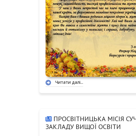
Читати далі...
БЕРЕЖАНСЬКИЙ ФАХОВИЙ КОЛЕДЖ
0
1
2
ПРОСВІТНИЦЬКА МІСІЯ СУЧ
3
ЗАКЛАДУ ВИЩОЇ ОСВІТИ
4
5