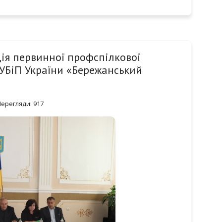
ія первинної профспілкової
НУБіП України «Бережанський
ерегляди: 917