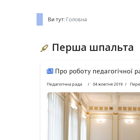
Ви тут:
Головна
Перша шпальта
Про роботу педагогічної р
Педагогічна рада
04 жовтня 2019
Пере