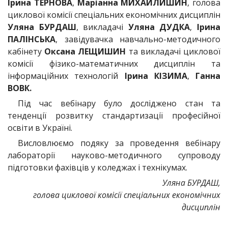
Ірина ТЕРНОВА
,
Маріанна МИХАЙЛИШИН
, голова
циклової комісії спеціальних економічних дисциплін
Уляна БУРДАШ
, викладачі
Уляна ДУДКА
,
Ірина
ПАЛІНСЬКА
, завідувачка навчально-методичного
кабінету
Оксана ЛЕЩИШИН
та викладачі циклової
комісії фізико-математичних дисциплін та
інформаційних технологій
Ірина КІЗИМА
,
Ганна
ВОВК.
Під час вебінару було досліджено стан та
тенденції розвитку стандартизації професійної
освіти в Україні.
Висловлюємо подяку за проведення вебінару
лабораторії науково-методичного супроводу
підготовки фахівців у коледжах і технікумах.
Уляна БУРДАШ,
голова циклової комісії спеціальних економічних
дисциплін