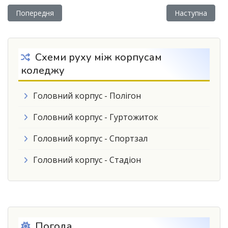
Попередня стаття: Відкрите заняття в групі М-11М
Наступна стат
Попередня
Наступна
Схеми руху між корпусам
коледжу
Головний корпус - Полігон
Головний корпус - Гуртожиток
Головний корпус - Спортзал
Головний корпус - Стадіон
Погода