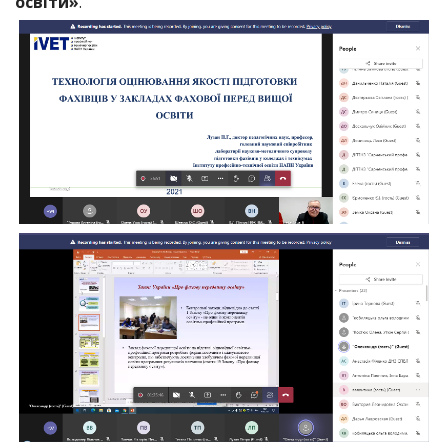
освіти»
.