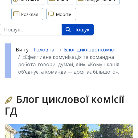
Розклад
Moodle
Пошук
Пошук
Ви тут:
Головна
Блог циклової комісії
«Ефективна комунікація та командна
робота: говори, думай, дій». «Комунікація
об’єднує, а команда — досягає більшого».
Блог циклової комісії
ГД