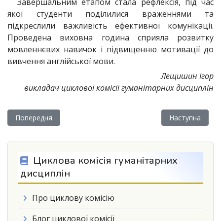
Завершальним етапом стала рефлексія, під час
якої студенти поділилися враженнями та
підкреслили важливість ефективної комунікації.
Проведена виховна година сприяла розвитку
мовленнєвих навичок і підвищенню мотивації до
вивчення англійської мови.
Лещишин Ігор
викладач циклової комісії гуманітарних дисциплін
Попередня стаття: «Крок до професії: захист курсових проєк
Наступна стаття
Попередня
Наступна
Циклова комісія гуманітарних
дисциплін
Про циклову комісію
Блог циклової комісії