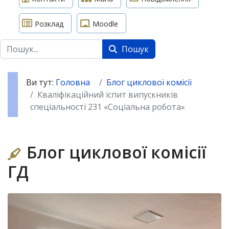
Розклад
Moodle
Пошук
Пошук
Ви тут:
Головна
Блог циклової комісії
Кваліфікаційний іспит випускників
спеціальності 231 «Соціальна робота»
Блог циклової комісії
ГД