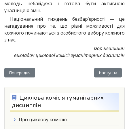
молодь небайдужа і готова бути активною
учасницею змін.
Національний тиждень безбар’єрності — це
нагадування про те, що рівні можливості для
кожного починаються з особистого вибору кожного
з нас.
Ігор Лещишин
викладач циклової комісії гуманітарних дисциплін
Попередня стаття: Студент Бережанського фахового коледж
Наступна статт
Попередня
Наступна
Циклова комісія гуманітарних
дисциплін
Про циклову комісію