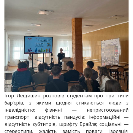
Ігор Лещишин розповів студентам про три типи
бар’єрів, з якими щодня стикаються люди з
інвалідністю: фізичні — непристосований
транспорт, відсутність пандусів; інформаційні —
відсутність субтитрів, шрифту Брайля; соціальні —
стереотипи, жалість замість поваги, ізоляція.