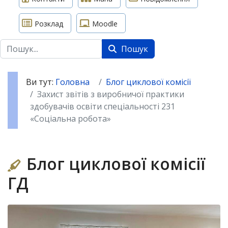
Розклад
Moodle
Пошук
Пошук
Ви тут:
Головна
Блог циклової комісії
Захист звітів з виробничої практики
здобувачів освіти спеціальності 231
«Соціальна робота»
Блог циклової комісії
ГД