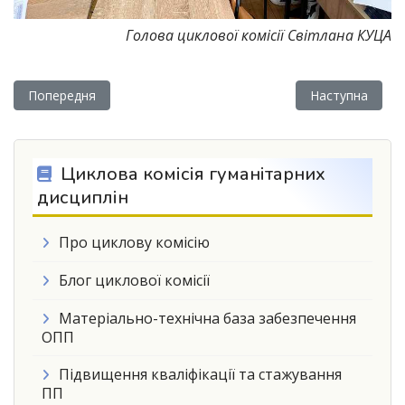
Голова циклової комісії Світлана КУЦА
Попередня стаття: Кваліфікаційний іспит випускників спеціа
Наступна статт
Попередня
Наступна
Циклова комісія гуманітарних
дисциплін
Про циклову комісію
Блог циклової комісії
Матеріально-технічна база забезпечення
ОПП
Підвищення кваліфікації та стажування
ПП