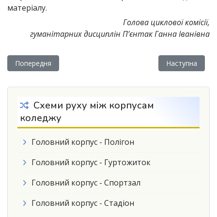
матеріалу.
Голова циклової комісії,
гуманітарних дисциплін П’єнтак Ганна Іванівна
Попередня стаття: НЕЗВИЧАЙНЕ привітання
Наступна статт
Попередня
Наступна
Схеми руху між корпусам
коледжу
Головний корпус - Полігон
Головний корпус - Гуртожиток
Головний корпус - Спортзал
Головний корпус - Стадіон