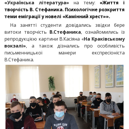
«Українська література»
на тему:
«Життя і
творчість В. Стефаника. Психологічне розкриття
теми еміграції у новелі «Камінний хрест»».
На занятті студенти довідались звідки бере
витоки творчість
В.Стефаника
, ознайомились із
репродукцією картини В.Касіяна «
На Краківському
вокзалі»
, а також дізнались про особливість
письменницької манери експресіоніста
В.Стефаника.