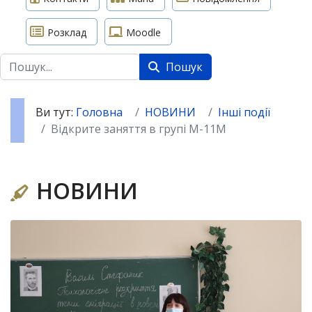
Розклад
Moodle
Пошук
Пошук
Ви тут:
Головна
НОВИНИ
Інші події
Відкрите заняття в групі М-11М
НОВИНИ