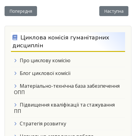
Попередня стаття: Незабутні вихідні в Карпатах як бонус д
Наступна статт
Попередня
Наступна
Циклова комісія гуманітарних
дисциплін
Про циклову комісію
Блог циклової комісії
Матеріально-технічна база забезпечення
ОПП
Підвищення кваліфікації та стажування
ПП
Стратегія розвитку