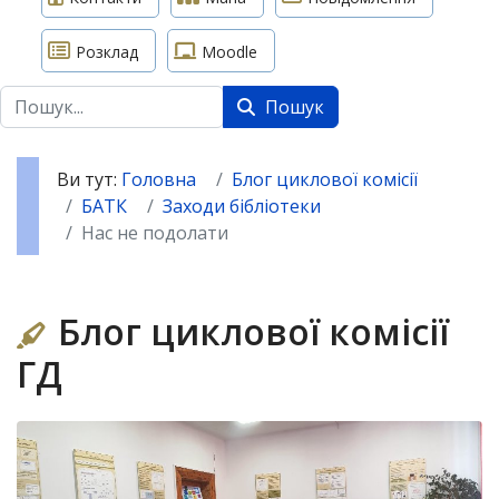
Розклад
Moodle
Пошук
Пошук
Ви тут:
Головна
Блог циклової комісії
БАТК
Заходи бібліотеки
Нас не подолати
Блог циклової комісії
ГД