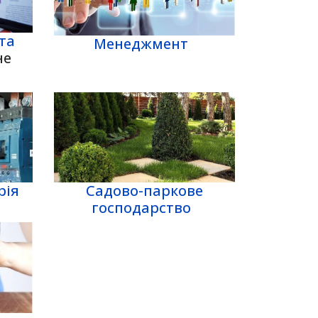
та
Менеджмент
не
рія
Садово-паркове
господарство