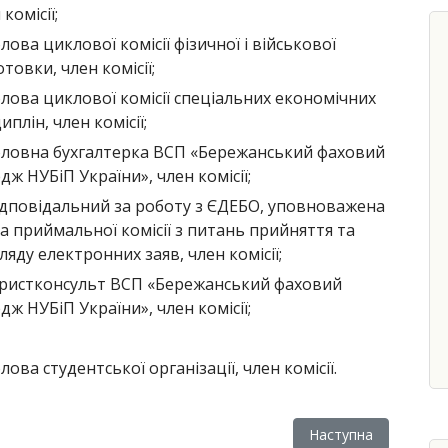
 комісії;
лова циклової комісії фізичної і військової
отовки, член комісії;
олова циклової комісії спеціальних економічних
иплін, член комісії;
оловна бухгалтерка ВСП «Бережанський фаховий
дж НУБіП України», член комісії;
ідповідальний за роботу з ЄДЕБО, уповноважена
а приймальної комісії з питань прийняття та
ляду електронних заяв, член комісії;
ристконсульт ВСП «Бережанський фаховий
дж НУБіП України», член комісії;
лова студентської організації, член комісії.
уп до коледжу
Наступна стаття: Те
Наступна