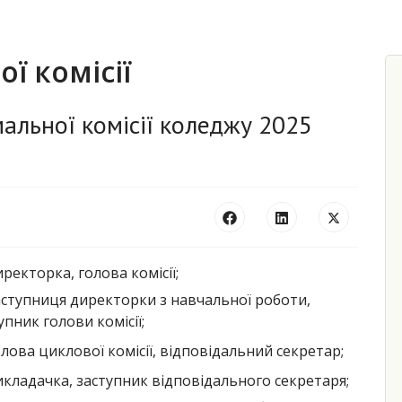
ї комісії
альної комісії коледжу 2025
иректорка, голова комісії;
аступниця директорки з навчальної роботи,
упник голови комісії;
олова циклової комісії, відповідальний секретар;
икладачка, заступник відповідального секретаря;