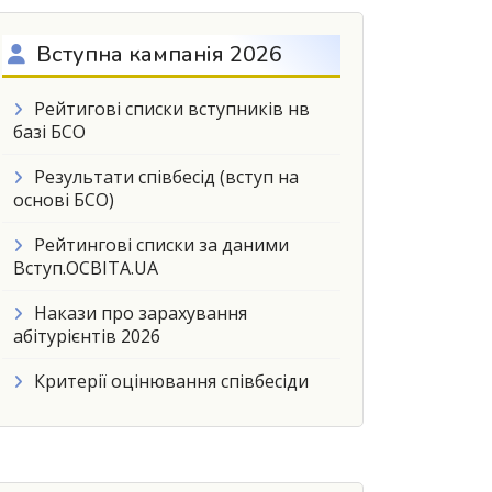
Вступна кампанія 2026
Рейтигові списки вступників нв
базі БСО
Результати співбесід (вступ на
основі БСО)
Рейтингові списки за даними
Вступ.ОСВІТА.UA
Накази про зарахування
абітурієнтів 2026
Критерії оцінювання співбесіди
рміни прийому документів денної та заочної форм здобуття осві