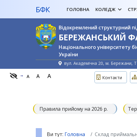
БФК
ГОЛОВНА
КОЛЕДЖ
СТР
Відокремлений структурний пі
БЕРЕЖАНСЬКИЙ 
Національного університету бі
України
вул. Академічна 20, м. Бережани, Т
A
A
A
Контакти
Правила прийому на 2026 р.
Тер
Ви тут:
Головна
Склад приймально