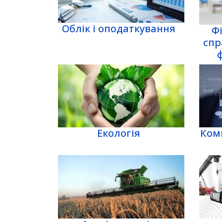
Облік і оподаткування
Ф
спр
Екологія
Ком