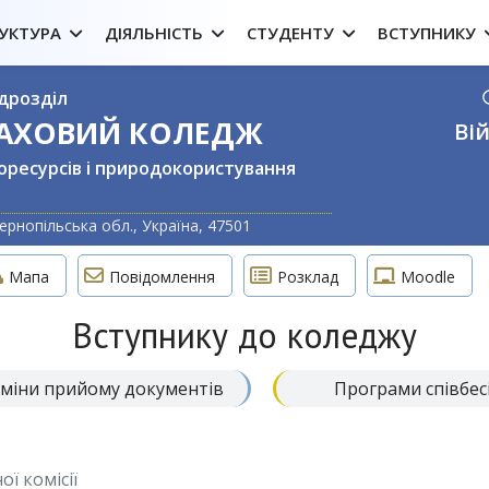
УКТУРА
ДІЯЛЬНІСТЬ
СТУДЕНТУ
ВСТУПНИКУ
дрозділ
ФАХОВИЙ КОЛЕДЖ
Вій
оресурсів і природокористування
Оберіть свою м
ернопільська обл., Україна, 47501
Мапа
Повідомлення
Розклад
Moodle
Вступнику до коледжу
міни прийому документів
Програми співбес
ї комісії