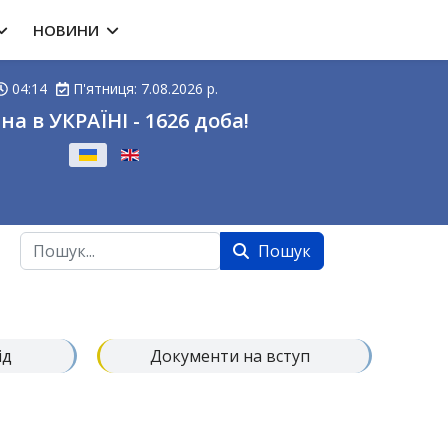
НОВИНИ
04:14
П'ятниця: 7.08.2026 р.
на в УКРАЇНІ - 1626 доба!
ову
Пошук
Пошук
ід
Документи на вступ