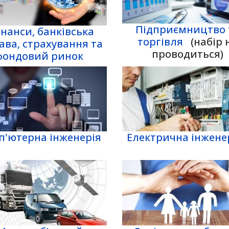
Підприємництво 
інанси, банківська
торгівля
(набір 
ава, страхування та
проводиться)
фондовий ринок
п'ютерна інженерія
Електрична інжене