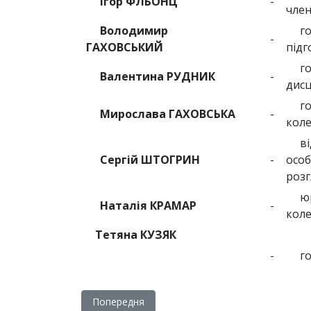
Ігор ФЛЬОНЦ
-
член
Володимир
го
-
ГАХОВСЬКИЙ
підг
г
Валентина РУДНИК
-
дисц
г
Мирослава ГАХОВСЬКА
-
коле
в
Сергій ШТОГРИН
-
особ
розг
ю
Наталія КРАМАР
-
коле
Тетяна КУЗЯК
-
го
Попередня стаття: Перелік документів на вст
Попередня