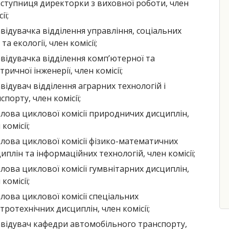
аступниця директорки з виховної роботи, член
ії;
авідувачка відділення управління, соціальних
 та екології, член комісії;
авідувачка відділення комп’ютерної та
тричної інженерії, член комісії;
авідувач відділення аграрних технологій і
спорту, член комісії;
олова циклової комісії природничих дисциплін,
 комісії;
олова циклової комісії фізико-математичних
иплін та інформаційних технологій, член комісії;
олова циклової комісії гумвнітарних дисциплін,
 комісії;
олова циклової комісії спеціальних
тротехнічних дисциплін, член комісії;
авідувач кафедри автомобільного транспорту,