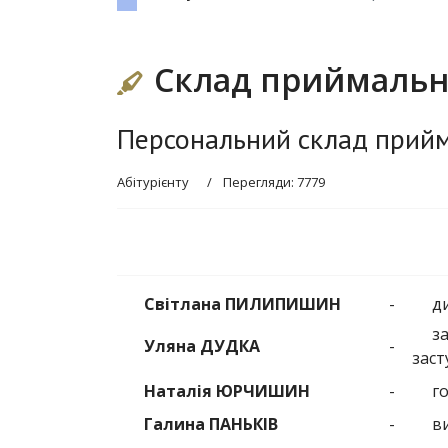
Склад приймально
Персональний склад прийм
Абітурієнту
Перегляди: 7779
Світлана ПИЛИПИШИН
-
д
з
Уляна ДУДКА
-
заст
Наталія ЮРЧИШИН
-
г
Галина ПАНЬКІВ
-
в