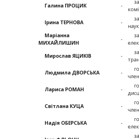
з
Галина ПРОЦИК
-
коміс
з
Ірина ТЕРНОВА
-
наук
Маріанна
з
-
МИХАЙЛИШИН
елек
з
Мирослав ЯЦИКІВ
-
тран
г
Людмила ДВОРСЬКА
-
член
г
Лариса РОМАН
-
дисц
г
Світлана КУЦА
-
член
г
Надія ОБЕРСЬКА
-
елек
з