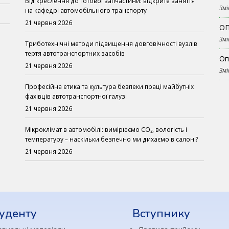
Від креслення до готової запчастини: відкрите заняття
Змі
на кафедрі автомобільного транспорту
21 червня 2026
ОП
Змі
Триботехнічні методи підвищення довговічності вузлів
тертя автотранспортних засобів
Оп
21 червня 2026
Змі
Професійна етика та культура безпеки праці майбутніх
фахівців автотранспортної галузі
21 червня 2026
Мікроклімат в автомобілі: вимірюємо CO₂, вологість і
температуру – наскільки безпечно ми дихаємо в салоні?
21 червня 2026
уденту
Вступнику