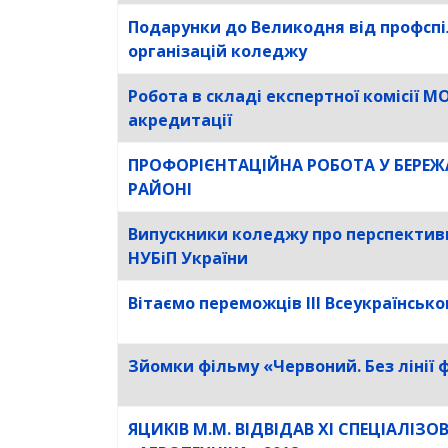
Подарунки до Великодня від профсп
організацій коледжу
Робота в складі експертної комісії М
акредитації
ПРОФОРІЄНТАЦІЙНА РОБОТА У БЕРЕ
РАЙОНІ
Випускники коледжу про перспектив
НУБіП України
Вітаємо переможців III Всеукраїнсько
Зйомки фільму «Червоний. Без лінії 
ЯЦИКІВ М.М. ВІДВІДАВ XI СПЕЦІАЛІЗ