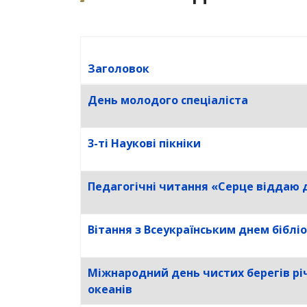
Заголовок
Таблиця статей
День молодого спеціаліста
3-ті Наукові пікніки
Педагогічні читання «Серце віддаю 
Вітання з Всеукраїнським днем біблі
Міжнародний день чистих берегів річ
океанів