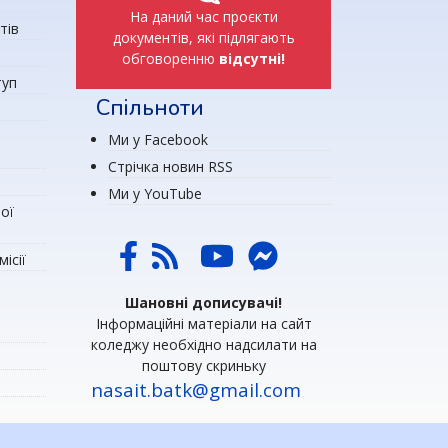
На даний час проєкти
тів
документів, які підлягають
обговоренню
відсутні!
туп
Спільноти
Ми у Facebook
Стрічка новин RSS
Ми у YouTube
ої
ісії
Шановні дописувачі!
Інформаційні матеріали на сайт
коледжу необхідно надсилати на
поштову скриньку
nasait.batk@gmail.com