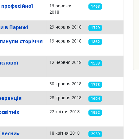
 професійної
13 вересня
1463
2018
ки в Парижі
29 червня 2018
1729
агинули сторіччя
19 червня 2018
1862
ислової
12 червня 2018
1538
30 травня 2018
1773
ференція
28 травня 2018
1604
світніх
22 квітня 2018
1952
 весни»
18 квітня 2018
2939