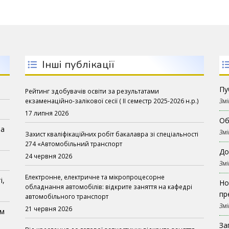
Інші публікації
Пу
Рейтинг здобувачів освіти за результатами
екзаменаційно-залікової сесії ( ІІ семестр 2025-2026 н.р.)
Змі
17 липня 2026
Об
на
Змі
Захист кваліфікаційних робіт бакалавра зі спеціальності
274 «Автомобільний транспорт
До
24 червня 2026
Змі
Електронне, електричне та мікропроцесорне
і,
Но
обладнання автомобілів: відкрите заняття на кафедрі
пр
автомобільного транспорт
Змі
21 червня 2026
ом
За