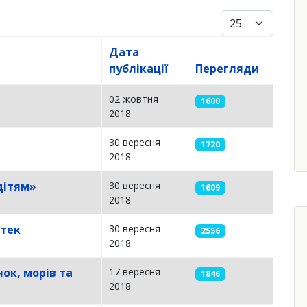
Показувати
Дата
публікації
Перегляди
02 жовтня
1600
2018
30 вересня
1720
2018
дітям»
30 вересня
1609
2018
отек
30 вересня
2556
2018
ок, морів та
17 вересня
1846
2018