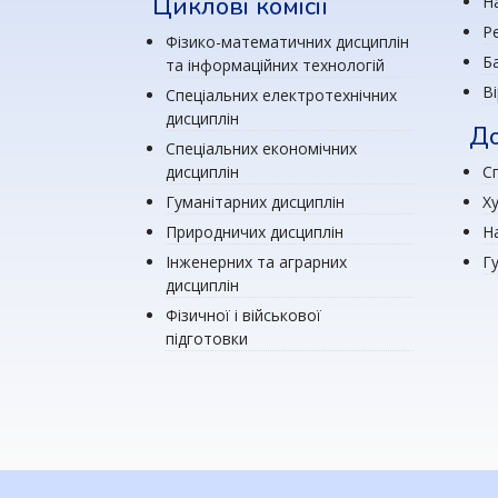
Циклові комісії
Н
Р
Фізико-математичних дисциплін
Ба
та інформаційних технологій
В
Спеціальних електротехнічних
дисциплін
До
Спеціальних економічних
дисциплін
Сп
Гуманітарних дисциплін
Х
Природничих дисциплін
Н
Інженерних та аграрних
Г
дисциплін
Фізичної і військової
підготовки