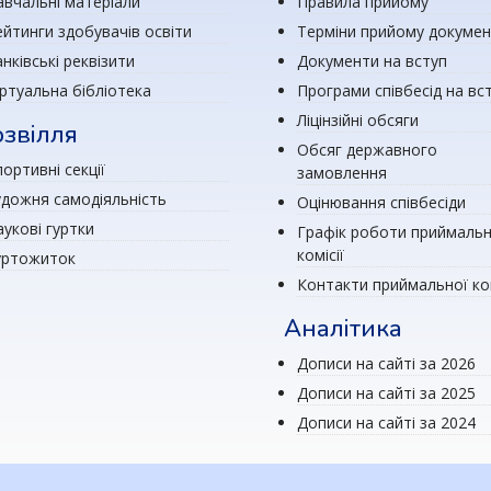
авчальні матеріали
Правила прийому
ейтинги здобувачів освіти
Терміни прийому докумен
нківські реквізити
Документи на вступ
іртуальна бібліотека
Програми співбесід на вс
Ліцінзійні обсяги
звілля
Обсяг державного
ортивні секції
замовлення
удожня самодіяльність
Оцінювання співбесіди
аукові гуртки
Графік роботи приймальн
комісії
уртожиток
Контакти приймальної ком
Аналітика
Дописи на сайті за 2026
Дописи на сайті за 2025
Дописи на сайті за 2024