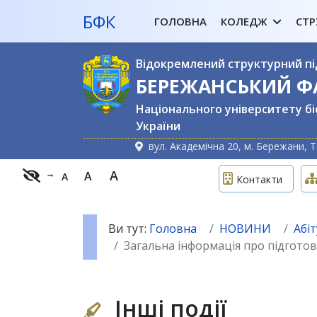
БФК
ГОЛОВНА
КОЛЕДЖ
СТР
Відокремлений структурний пі
БЕРЕЖАНСЬКИЙ 
Національного університету бі
України
вул. Академічна 20, м. Бережани, Т
A
A
A
Контакти
Ви тут:
Головна
НОВИНИ
Абіт
Загальна інформація про підготов
Інші події