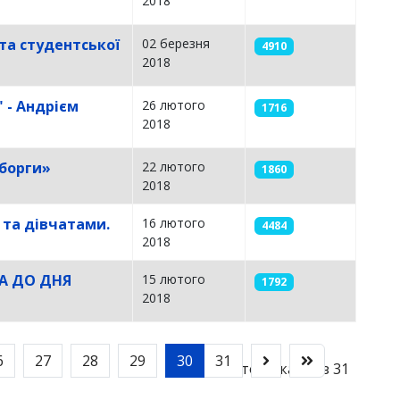
2018
 та студентської
02 березня
4910
2018
 - Андрієм
26 лютого
1716
2018
іборги»
22 лютого
1860
2018
 та дівчатами.
16 лютого
4484
2018
А ДО ДНЯ
15 лютого
1792
2018
6
27
28
29
30
31
Сторінка 30 із 31