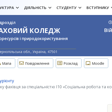
УКТУРА
ДІЯЛЬНІСТЬ
СТУДЕНТУ
ВСТУПНИКУ
дрозділ
ФАХОВИЙ КОЛЕДЖ
Вій
оресурсів і природокористування
Оберіть свою м
ернопільська обл., Україна, 47501
Мапа
Повідомлення
Розклад
Moodle
урієнту
ку фахівця за спеціальністю I10 «Соціальна робота та к