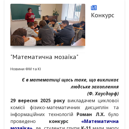
Конкурс
"Математична мозаїка"
Новини ФМ та КІ
Є в математиці щось таке, що викликає
людське захоплення
(Ф. Хаусдорф)
29 вересня 2025 року
викладачем циклової
комісії фізико-математичних дисциплін та
інформаційних технологій
Роман Л.Х.
було
проведено
конкурс
«Математична
мозаїка»
, де студенти групи
К-11
мали змогу