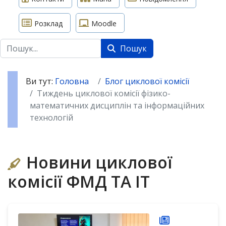
Розклад
Moodle
Пошук
Пошук
Ви тут:
Головна
Блог циклової комісії
Тиждень циклової комісії фізико-
математичних дисциплін та інформаційних
технологій
Новини циклової
комісії ФМД ТА ІТ