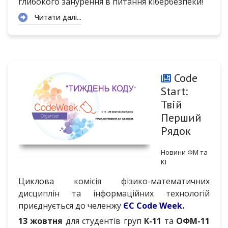
глибокого занурення в питання кібербезпеки!
Читати далі...
Code
Start:
Твій
Перший
Рядок
Новини ФМ та
КІ
Циклова комісія фізико-математичних
дисциплін та інформаційних технологій
приєднується до челенжу
ЄС Code Week.
13 жовтня
для студентів груп
К-11
та
ОФМ-11