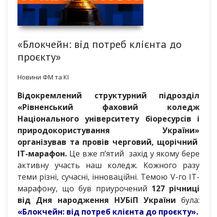
«Блокчейн: від потреб клієнта до
проєкту»
Новини ФМ та КІ
Відокремлений структурний підрозділ
«Рівненський фаховий коледж
Національного університету біоресурсів і
природокористування України»
організував та провів черговий, щорічний
ІT-марафон.
Це вже п’ятий захід у якому бере
активну участь наш коледж. Кожного разу
теми різні, сучасні, інноваційні. Темою V-го ІТ-
марафону, що був приурочений
127 річниці
від Дня народження НУБіП України
була:
«Блокчейн: від потреб клієнта до проєкту».