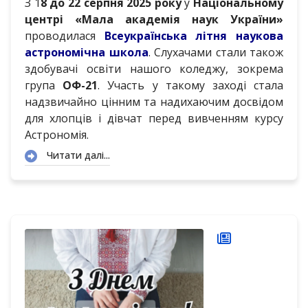
З 1
8 до 22 серпня 2025 року
у
Національному
центрі «Мала академія наук України»
проводилася
Всеукраїнська літня наукова
астрономічна школа
. Слухачами стали також
здобувачі освіти нашого коледжу, зокрема
група
ОФ-21
. Участь у такому заході стала
надзвичайно цінним та надихаючим досвідом
для хлопців і дівчат перед вивченням курсу
Астрономія.
Читати далі...