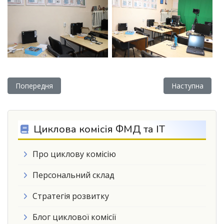
Попередня стаття: Стратегія розвитку циклової комісії фіз
Наступна статт
Попередня
Наступна
Циклова комісія ФМД та ІТ
Про циклову комісію
Персональний склад
Стратегія розвитку
Блог циклової комісії