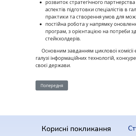
розвиток стратегічного партнерства
аспектів підготовки спеціалістів в г
практики та створення умов для мож
постійна робота у напрямку оновлен
програм, з орієнтацією на потреби з
стейкхолдерів.
Основним завданням циклової комісії 
галузі інформаційних технологій, конку
своєї держави.
Попередня стаття: Навчально-методична робо
Попередня
Корисні покликання
Ст