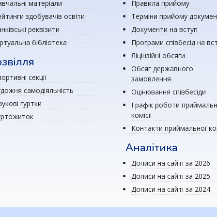
авчальні матеріали
Правила прийому
ейтинги здобувачів освіти
Терміни прийому докумен
нківські реквізити
Документи на вступ
іртуальна бібліотека
Програми співбесід на вс
Ліцінзійні обсяги
звілля
Обсяг державного
ортивні секції
замовлення
удожня самодіяльність
Оцінювання співбесіди
аукові гуртки
Графік роботи приймальн
комісії
уртожиток
Контакти приймальної ком
Аналітика
Дописи на сайті за 2026
Дописи на сайті за 2025
Дописи на сайті за 2024