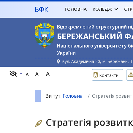
БФК
ГОЛОВНА
КОЛЕДЖ
СТР
Відокремлений структурний пі
БЕРЕЖАНСЬКИЙ 
Національного університету бі
України
вул. Академічна 20, м. Бережани, Т
A
A
A
Контакти
Ви тут:
Головна
Стратегія розвит
Стратегія розвит