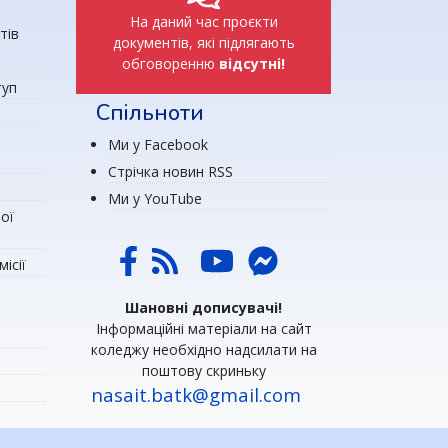
На даний час проєкти
тів
документів, які підлягають
обговоренню
відсутні!
туп
Спільноти
Ми у Facebook
Стрічка новин RSS
Ми у YouTube
ої
ісії
Шановні дописувачі!
Інформаційні матеріали на сайт
коледжу необхідно надсилати на
поштову скриньку
nasait.batk@gmail.com