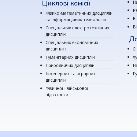
Циклові комісії
Н
Р
Фізико-математичних дисциплін
Ба
та інформаційних технологій
В
Спеціальних електротехнічних
дисциплін
До
Спеціальних економічних
дисциплін
Сп
Гуманітарних дисциплін
Х
Природничих дисциплін
Н
Інженерних та аграрних
Г
дисциплін
Фізичної і військової
підготовки