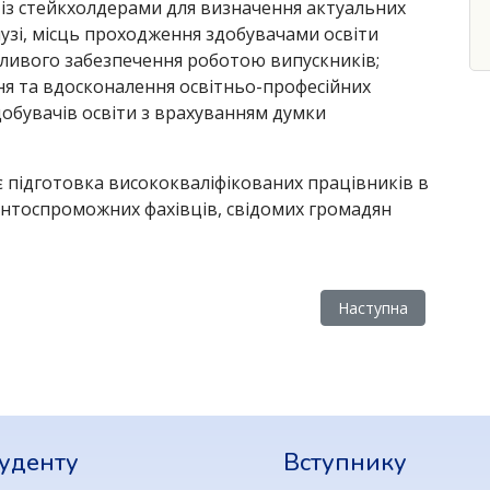
 із стейкхолдерами для визначення актуальних
алузі, місць проходження здобувачами освіти
ливого забезпечення роботою випускників;
ня та вдосконалення освітньо-професійних
добувачів освіти з врахуванням думки
є підготовка висококваліфікованих працівників в
рентоспроможних фахівців, свідомих громадян
та циклової комісії фізико-математичних дисциплін та інформац
Наступна стаття: Ма
Наступна
уденту
Вступнику