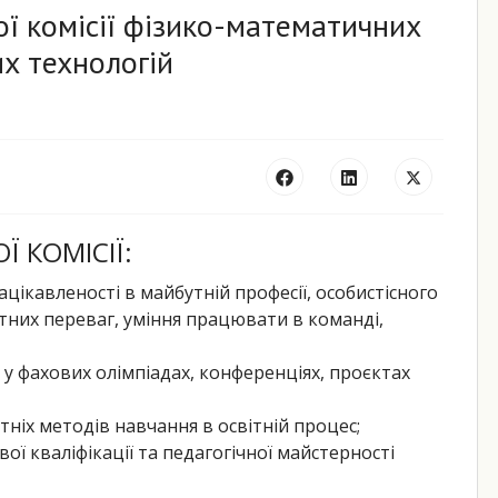
ої комісії фізико-математичних
х технологій
Ї КОМІСІЇ:
цікавленості в майбутній професії, особистісного
них переваг, уміння працювати в команді,
і у фахових олімпіадах, конференціях, проєктах
ніх методів навчання в освітній процес;
ї кваліфікації та педагогічної майстерності