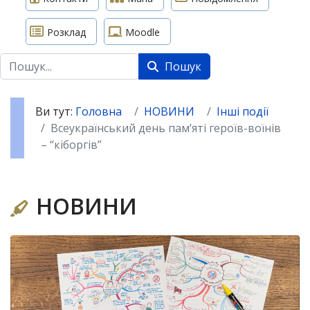
Розклад
Moodle
Пошук
Пошук
Ви тут:
Головна
НОВИНИ
Інші події
Всеукраїнський день пам’яті героїв-воїнів
– “кіборгів”
НОВИНИ