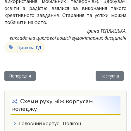
використання мобільних телефонів»). Здобувачі
освіти з радістю взялися за виконання такого
креативного завдання. Старання та успіхи можна
побачити на фото.
Ірина ТЕПЛИЦЬКА,
викладачка циклової комісії гуманітарних дисциплін
Циклова ГД
Попередня стаття: ОСВІТНЯ РОБОТОТЕХНІКА, ЯК КЛЮЧОВ
Наступна статт
Попередня
Наступна
Схеми руху між корпусам
коледжу
Головний корпус - Полігон