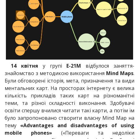
14 квітня
у групі
Е-21М
відбулося заняття-
знайомство з методикою використання
Mind Maps
.
Були обговорені історія, мета, призначення та види
ментальних карт. На просторах інтернету є велика
кількість прикладів таких карт на різноманітні
теми, та різної складності виконання. Здобувачі
освіти спершу вчилися читати такі карти, а потім їм
було запропоновано створити власну Mind Map на
тему
«Advantages and disadvantages of using
mobile phones»
(«Переваги та недоліки