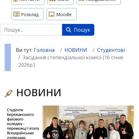
Розклад
Moodle
Пошук
Пошук
Ви тут:
Головна
НОВИНИ
Студентові
Засідання степендіальної комісії (16 січня
2026р.)
НОВИНИ