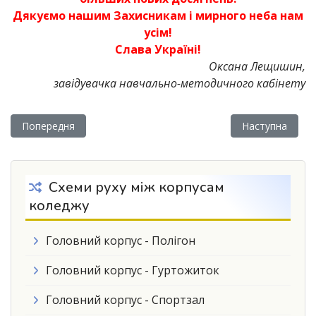
Дякуємо нашим Захисникам і мирного неба нам
усім!
Слава Україні!
Оксана Лещишин,
завідувачка навчально-методичного кабінету
Попередня стаття: Рецензії та відгуки стейкхолдерів на ОПП
Наступна статт
Попередня
Наступна
Схеми руху між корпусам
коледжу
Головний корпус - Полігон
Головний корпус - Гуртожиток
Головний корпус - Спортзал