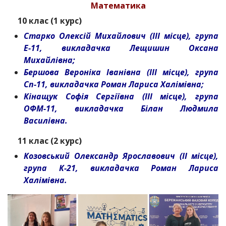
Математика
10 клас (1 курс)
Старко Олексій Михайлович (ІІІ місце), група
Е-11, викладачка Лещишин Оксана
Михайлівна;
Бершова Вероніка Іванівна (ІІІ місце), група
Сп-11, викладачка Роман Лариса Халімівна;
Кінащук Софія Сергіївна (ІІІ місце), група
ОФМ-11, викладачка Білан Людмила
Василівна.
11 клас (2 курс)
Козовський Олександр Ярославович (ІІ місце),
група К-21, викладачка Роман Лариса
Халімівна.