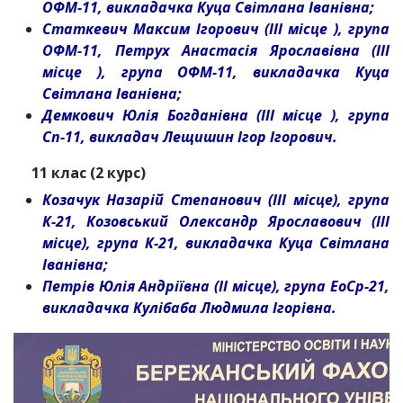
ОФМ-11, викладачка Куца Світлана Іванівна;
Статкевич Максим Ігорович (ІІІ місце ), група
ОФМ-11, Петрух Анастасія Ярославівна (ІІІ
місце ), група ОФМ-11, викладачка Куца
Світлана Іванівна;
Демкович Юлія Богданівна (ІІІ місце ), група
Сп-11, викладач Лещишин Ігор Ігорович.
11 клас (2 курс)
Козачук Назарій Степанович (ІІІ місце), група
К-21, Козовський Олександр Ярославович (ІІІ
місце), група К-21, викладачка Куца Світлана
Іванівна;
Петрів Юлія Андріївна (ІІ місце), група ЕоСр-21,
викладачка Кулібаба Людмила Ігорівна.