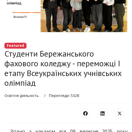
Featured
Студенти Бережанського
фахового коледжу - переможці I
етапу Всеукраїнських учнівських
олімпіад
Освітня діяльність
Перегляди: 5328
Згідно з наказом від 09 вересня 2025 року