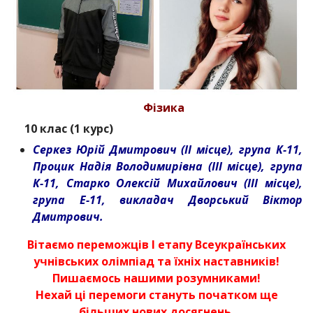
Фізика
10 клас (1 курс)
Серкез Юрій Дмитрович (ІІ місце), група К-11,
Процик Надія Володимирівна (ІІІ місце), група
К-11, Старко Олексій Михайлович (ІІІ місце),
група Е-11, викладач Дворський Віктор
Дмитрович.
Вітаємо переможців І етапу Всеукраїнських
учнівських олімпіад та їхніх наставників!
Пишаємось нашими розумниками!
Нехай ці перемоги стануть початком ще
більших нових досягнень.