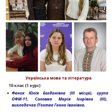
Українська мова та література
10 клас (1 курс)
Феник Юлія Богданівна (ІІІ місце), група
ОФМ-11, Соломко Марія Ігорівна (ІІІ),
викладачка П’єнтак Ганна Іванівна.