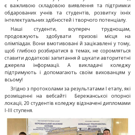
є важливою складовою виявлення та підтримки
обдарованих учнів та студентів, розвитку їхніх
інтелектуальних здібностей і творчого потенціалу.
Наші студенти, всупереч труднощам,
продовжують здобувати призові місця на
олімпіадах. Вони вмотивовані й зацікавлені у тому,
щоб глибоко розбиратися в темах, не соромляться
ставити додаткові запитання й шукати авторитетні
джерела інформації. А викладачі коледжу
підтримують і допомагають своїм вихованцям у
всьому!
Згідно з протоколами за результатами I етапу, які
розміщенні на вебсайті Бережанської опорної
локації, 20 студентів коледжу відзначені дипломами
І-ІІІ ступеня.