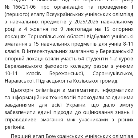
№166/21-06 про організацію та проведення І
(першого) етапу Всеукраїнських учнівських олімпіад
з навчальних предметів у 2025/2026 навчальному
році з 4 жовтня по 9 листопада на 15 опорних
локаціях Тернопільської області відбулися учнівські
змагання з 15 навчальних предметів для учнів 8-11
класів. В інтелектуальних змаганнях у Бережанській
опорній локації взяли участь 64 студенти 1-2 курсів
Бережанського фахового коледжу разом з учнями
10-11 класів Бережанської, Саранчуківської,
Нараївської, Підгаєцької та Козівської громад.
Цьогоріч олімпіади з математики, інформатики
та інформаційних технологій проходили за єдиними
завданнями для всієї України, що дало змогу
забезпечити єдині підходи до оцінювання знань і
справедливе змагання між учасниками з різних
регіонів.
Перший етап Всеукраїнських учнівських олімпіад