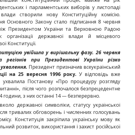
альший конституційний процес майже на рік
дентських і парламентських виборів у листопаді
влади створили нову Конституційну комісію.
я Основного Закону стало підписання 8 червня
 між Президентом України та Верховною Радою
к організації державної влади й місцевого
ої Конституції.
титуцією увійшла у вирішальну фазу. 26 червня
 регіонів при Президентові України різко
 ухвалення.
Президент призначив всеукраїнський
ції на 25 вересня 1996 року.
У відповідь вже
и ухвалила Постанову «Про процедуру розгляду
читанні», після чого розпочалося безпрецедентне
4 години, з них останні 14 — безперервно.
авколо державної символіки, статусу української
сля тривалих обговорень і численних голосувань
ісу. Конституція закріпила українську мову як
льний розвиток, використання і захист російської