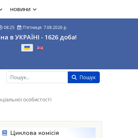
НОВИНИ
08:25
П'ятниця: 7.08.2026 р.
на в УКРАЇНІ - 1626 доба!
ову
Пошук
Пошук
соціальної особистості
Циклова комісія