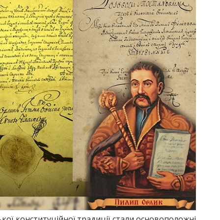
кої конституційної традиції стали основоположні