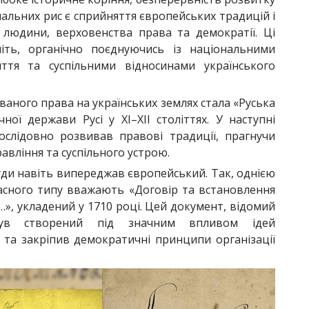
ачальних рис є сприйняття європейських традицій і
 людини, верховенства права та демократії. Ці
іть, органічно поєднуючись із національними
иття та суспільними відносинами українського
ного права на українських землях стала «Руська
ної держави Русі у ХІ–ХІІ століттях. У наступні
ослідовно розвивав правові традиції, прагнучи
авління та суспільного устрою.
уди навіть випереджав європейський. Так, однією
асного типу вважають «Договір та встановлення
…», укладений у 1710 році. Цей документ, відомий
був створений під значним впливом ідей
та закріпив демократичні принципи організації