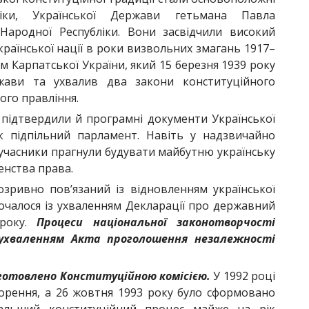
ліки, Української Держави гетьмана Павла
 Народної Республіки. Вони засвідчили високий
країнської нації в роки визвольних змагань 1917–
 Карпатської України, який 15 березня 1939 року
ржави та ухвалив два закони конституційного
ого правління.
підтвердили й програмні документи Української
як підпільний парламент. Навіть у надзвичайно
 учасники прагнули будувати майбутню українську
енства права.
зривно пов’язаний із відновленням української
очалося із ухваленням Декларації про державний
 року.
Процеси національної законотворчості
ухваленням Акта проголошення незалежності
дготовлено Конституційною комісією.
У 1992 році
орення, а 26 жовтня 1993 року було сформовано