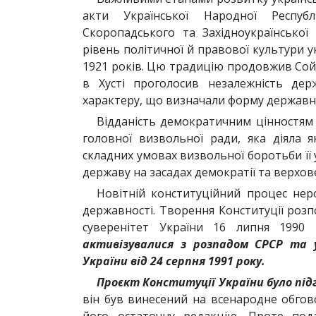
акти Української Народної Респуб
Скоропадського та Західноукраїнської
рівень політичної й правової культури у
1921 років. Цю традицію продовжив Сойм
в Хусті проголосив незалежність де
характеру, що визначали форму державн
Відданість демократичним цінностям 
головної визвольної ради, яка діяла 
складних умовах визвольної боротьби її
державу на засадах демократії та верхов
Новітній конституційний процес неро
державності. Творення Конституції розп
суверенітет України 16 липня 1990
активізувалися з розпадом СРСР та 
України від 24 серпня 1991 року.
Проєкт Конституції України було пі
він був винесений на всенародне обгов