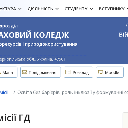
УКТУРА
ДІЯЛЬНІСТЬ
СТУДЕНТУ
ВСТУПНИКУ
дрозділ
ФАХОВИЙ КОЛЕДЖ
Вій
оресурсів і природокористування
Оберіть свою м
ернопільська обл., Україна, 47501
Мапа
Повідомлення
Розклад
Moodle
ісії
Освіта без бар’єрів: роль інклюзії у формуванні 
ісії ГД