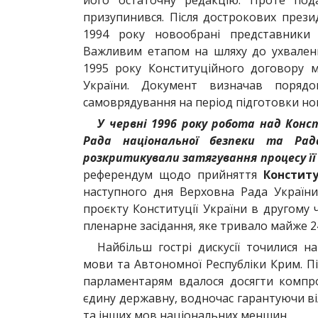
його остаточну редакцію. Проте под
призупинився. Після дострокових прези
1994 року новообрані представники 
Важливим етапом на шляху до ухваленн
1995 року Конституційного договору
України. Документ визначав порядо
самоврядування на період підготовки нов
У червні 1996 року робота над Конс
Рада національної безпеки та Рада
розкритикували затягування процесу її
референдум щодо прийняття
Конститу
наступного дня Верховна Рада Україн
проєкту Конституції України в другому 
пленарне засідання, яке тривало майже 2
Найбільш гострі дискусії точилися н
мови та Автономної Республіки Крим. Пі
парламентарям вдалося досягти компром
єдину державну, водночас гарантуючи ві
та інших мов національних меншин.