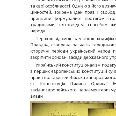
та свої особливості. Однією з його визн
цінностей, зокрема ідей прав і свобод
принципи формувалися протягом стол
традиціями, світоглядом, способом ж
народу.
Першою відомою пам'яткою кодифікова
Правда», створена за часів середньовіч
історичні періоди український народ п
закріпити основні засади державного упр
Український конституціоналізм подек
з перших європейських конституцій суч
прав і вольностей Війська Запорозького
як Конституція Пилипа Орлика, 
західноєвропейського парламентаризму 
влади.