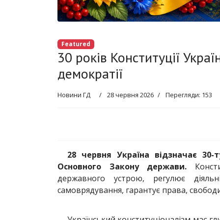
Featured
30 років Конституції Украї
демократії
Новини ГД
28 червня 2026
Перегляди: 153
28 червня Україна відзначає 30-
Основного Закону держави.
Консти
державного устрою, регулює діяльн
самоврядування, гарантує права, свободи
Український конституціоналізм має гл