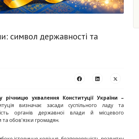
ни: символ державності та
ту річницю ухвалення Конституції України –
туція визначає засади суспільного ладу та
ість органів державної влади й місцевого
 та обов'язки громадян.
ибоке історичне коріння, безперервність розвитку