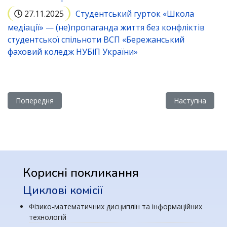
27.11.2025
Студентський гурток «Школа
медіації» — (не)пропаганда життя без конфліктів
студентської спільноти ВСП «Бережанський
фаховий коледж НУБіП України»
Попередня стаття: Провідні бібліотеки України та світу
Наступна статт
Попередня
Наступна
Корисні покликання
Циклові комісії
Фізико-математичних дисциплін та інформаційних
технологій