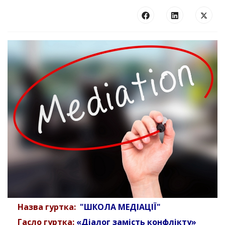
Назва гуртка:
"ШКОЛА МЕДІАЦІЇ"
Гасло гуртка:
«Діалог замість конфлікту»