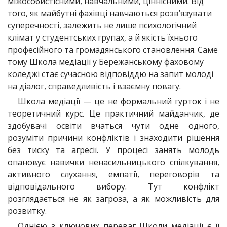
міжособистісними, навчальними, ціннісними. Від
того, як майбутні фахівці навчаються розв’язувати
суперечності, залежить не лише психологічний
клімат у студентських групах, а й якість їхнього
професійного та громадянського становлення. Саме
тому Школа медіації у Бережанському фаховому
коледжі стає сучасною відповіддю на запит молоді
на діалог, справедливість і взаємну повагу.
Школа медіації — це не формальний гурток і не
теоретичний курс. Це практичний майданчик, де
здобувачі освіти вчаться чути одне одного,
розуміти причини конфліктів і знаходити рішення
без тиску та агресії. У процесі занять молодь
опановує навички ненасильницького спілкування,
активного слухання, емпатії, переговорів та
відповідального вибору. Тут конфлікт
розглядається не як загроза, а як можливість для
розвитку.
Однією з ключових переваг Школи медіації є її