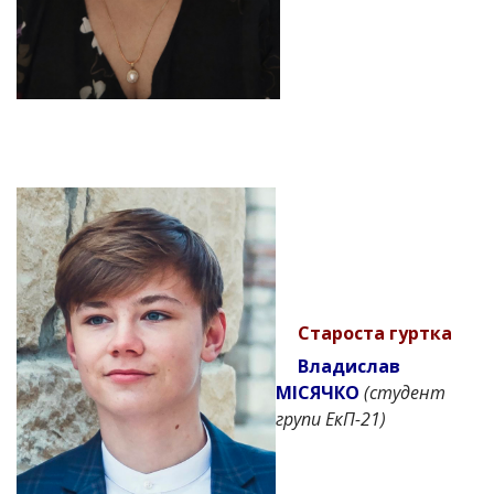
Староста гуртка
Владислав
МІСЯЧКО
(студент
групи ЕкП-21)