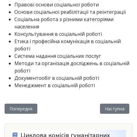
Правові основи соціальної роботи
Основи соціальної реабілітації та реінтеграції
Соціальна робота з різними категоріями
населення
Консультування в соціальній роботі
Етика і професійна комунікація в соціальній
роботі
Система надання соціальних послуг
Методи та організація досліджень в соціальній
роботі
Документообіг в соціальній роботі
Менеджмент в соціальній роботі
Попередня стаття: Циклова комісія інженерних та аграрних 
Наступна статт
Попередня
Наступна
Циклова комісія гуманітарних