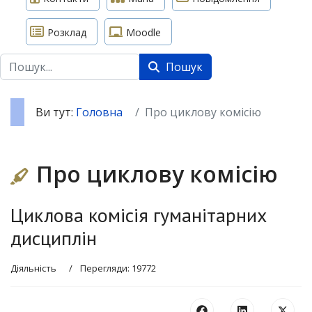
Розклад
Moodle
Пошук
Пошук
Ви тут:
Головна
Про циклову комісію
Про циклову комісію
Циклова комісія гуманітарних
дисциплін
Діяльність
Перегляди: 19772