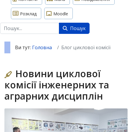
Розклад
Moodle
Пошук
Пошук
Ви тут:
Головна
Блог циклової комісії
Новини циклової
комісії інженерних та
аграрних дисциплін