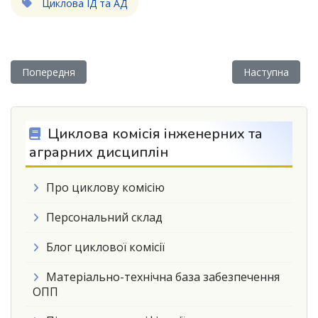
Циклова ІД та АД
Попередня стаття: ELECTUDE усуває розрив між теорією та
Наступна статт
Попередня
Наступна
Циклова комісія інженерних та
аграрних дисциплін
Про циклову комісію
Персональний склад
Блог циклової комісії
Матеріально-технічна база забезпечення
ОПП