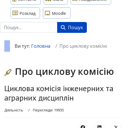
Розклад
Moodle
Пошук
Пошук
Ви тут:
Головна
Про циклову комісію
Про циклову комісію
Циклова комісія інженерних та
аграрних дисциплін
Діяльність
Перегляди: 19935