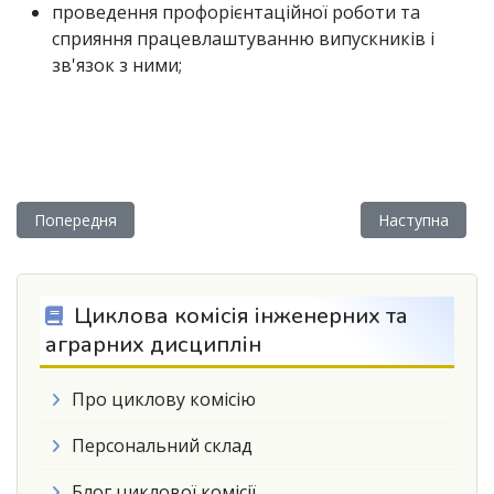
проведення профорієнтаційної роботи та
сприяння працевлаштуванню випускників і
зв'язок з ними;
Попередня стаття: Садово-паркового господарства
Наступна статт
Попередня
Наступна
Циклова комісія інженерних та
аграрних дисциплін
Про циклову комісію
Персональний склад
Блог циклової комісії