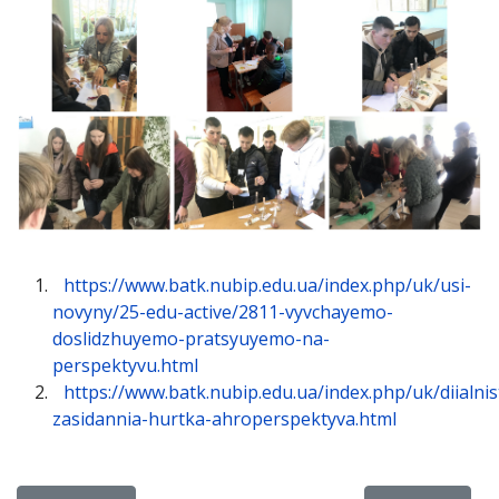
https://www.batk.nubip.edu.ua/index.php/uk/usi-
novyny/25-edu-active/2811-vyvchayemo-
doslidzhuyemo-pratsyuyemo-na-
perspektyvu.html
https://www.batk.nubip.edu.ua/index.php/uk/diialnis
zasidannia-hurtka-ahroperspektyva.html