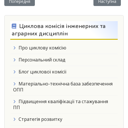
Попередня стаття: Науковий студентський гурток «Технологі
Наступна ста
Попередня
Наступна
Циклова комісія інженерних та
аграрних дисциплін
Про циклову комісію
Персональний склад
Блог циклової комісії
Матеріально-технічна база забезпечення
ОПП
Підвищення кваліфікації та стажування
ПП
Стратегія розвитку