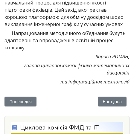
навчальний процес для підвищення якості
підготовки фахівців. Цей захід вкотре став
хорошою платформою для обміну досвідом щодо
викладання інженерної графіки у сучасних умовах.
Напрацювання методичного об’єднання будуть
адаптовані та впроваджені в освітній процес
коледжу.
Лариса РОМАН,
голова циклової комісії фізико-математичних
дисциплін
та інформаційних технологій
Попередня стаття: Таємниця числа π: від експерименту до 
Наступна статт
Попередня
Наступна
Циклова комісія ФМД та ІТ