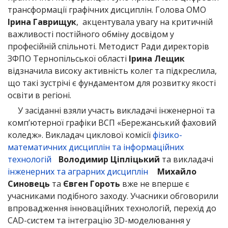
трансформації графічних дисциплін. Голова ОМО
Ірина Гаврищук
, акцентувала увагу на критичній
важливості постійного обміну досвідом у
професійній спільноті. Методист Ради директорів
ЗФПО Тернопільської області
Ірина Лещик
відзначила високу активність колег та підкреслила,
що такі зустрічі є фундаментом для розвитку якості
освіти в регіоні.
У засіданні взяли участь викладачі інженерної та
комп’ютерної графіки ВСП «Бережанський фаховий
коледж». Викладач циклової комісії
фізико-
математичних дисциплін та інформаційних
технологій
Володимир Ціпліцький
та викладачі
інженерних та аграрних дисциплін
Михайло
Синовець
та
Євген Гороть
вже не вперше є
учасниками подібного заходу. Учасники обговорили
впровадження інноваційних технологій, перехід до
CAD-систем та інтеграцію 3D-моделювання у