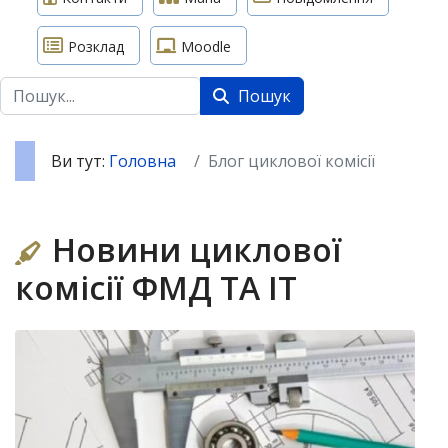
Розклад
Moodle
Пошук
Пошук
Ви тут:
Головна
Блог циклової комісії
Новини циклової
комісії ФМД ТА ІТ