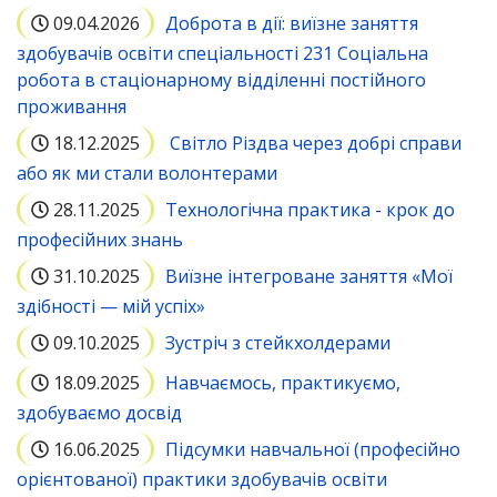
09.04.2026
Доброта в дії: виїзне заняття
здобувачів освіти спеціальності 231 Соціальна
робота в стаціонарному відділенні постійного
проживання
18.12.2025
Світло Різдва через добрі справи
або як ми стали волонтерами
28.11.2025
Технологічна практика - крок до
професійних знань
31.10.2025
Виїзне інтегроване заняття «Мої
здібності — мій успіх»
09.10.2025
Зустріч з стейкхолдерами
18.09.2025
Навчаємось, практикуємо,
здобуваємо досвід
16.06.2025
Підсумки навчальної (професійно
орієнтованої) практики здобувачів освіти