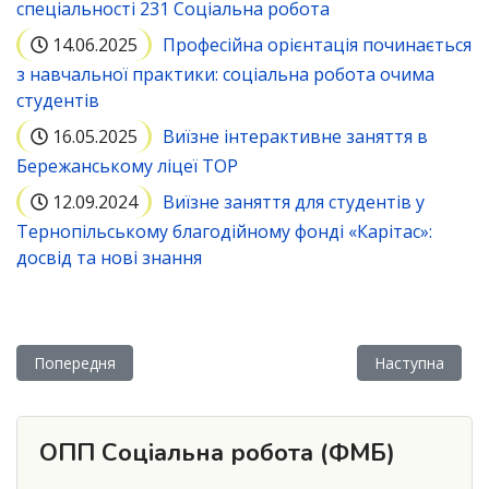
спеціальності 231 Соціальна робота
14.06.2025
Професійна орієнтація починається
з навчальної практики: соціальна робота очима
студентів
16.05.2025
Виїзне інтерактивне заняття в
Бережанському ліцеї ТОР
12.09.2024
Виїзне заняття для студентів у
Тернопільському благодійному фонді «Карітас»:
досвід та нові знання
Попередня стаття: Доброчесне спілкування з АІ: етика, риз
Наступна статт
Попередня
Наступна
ОПП Соціальна робота (ФМБ)