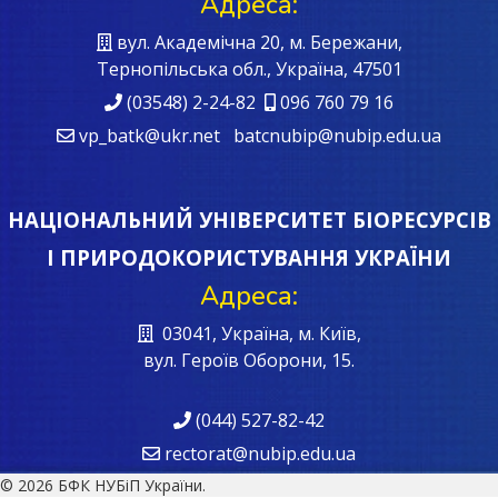
Адреса:
вул. Академічна 20, м. Бережани,
Тернопільська обл., Україна, 47501
(03548) 2-24-82
096 760 79 16
vp_batk@ukr.net batcnubip@nubip.edu.ua
НАЦІОНАЛЬНИЙ УНІВЕРСИТЕТ БІОРЕСУРСІВ
І ПРИРОДОКОРИСТУВАННЯ УКРАЇНИ
Адреса:
03041, Україна, м. Київ,
вул. Героїв Oборони, 15.
(044) 527-82-42
rectorat@nubip.edu.ua
© 2026 БФК НУБіП України.