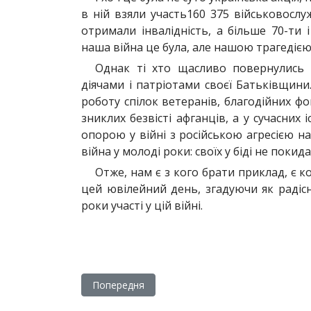
в ній взяли участь160 375 військовослу
отримали інвалідність, а більше 70-ти 
наша війна це була, але нашою трагедіє
Однак ті хто щасливо повернулись 
діячами і патріотами своєї Батьківщини
роботу спілок ветеранів, благодійних ф
зниклих безвісті афганців, а у сучасни
опорою у війні з російською агресією на
війна у молоді роки: своїх у біді не покид
Отже, нам є з кого брати приклад, є к
цей ювілейний день, згадуючи як радісн
роки участі у цій війні.
Попередня стаття: СТУДЕНТСЬКА НАУКОВО
Попередня