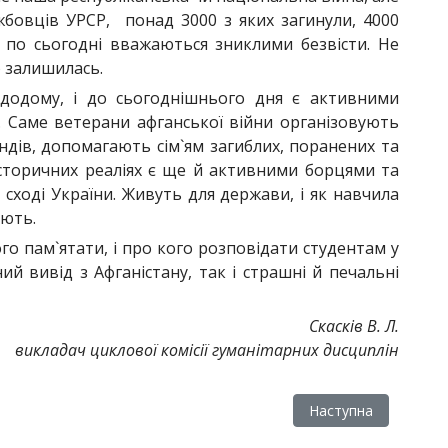
жбовців УРСР, понад 3000 з яких загинули, 4000
і по сьогодні вважаються зниклими безвісти. Не
ю залишилась.
додому, і до сьогоднішнього дня є активними
. Саме ветерани афганської війни організовують
ондів, допомагають сім`ям загиблих, поранених та
х історичних реаліях є ще й активними борцями та
 сході України. Живуть для держави, і як навчила
ають.
ого пам`ятати, і про кого розповідати студентам у
ий вивід з Афганістану, так і страшні й печальні
Скасків В. Л.
викладач циклової комісії гуманітарних дисциплін
-ПІЗНАВАЛЬНА КОНФЕРЕНЦІЯ
Наступна стаття: Хт
Наступна