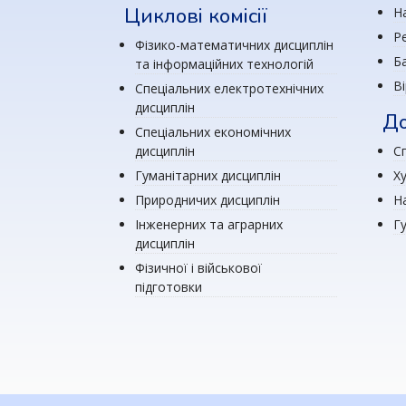
Циклові комісії
Н
Р
Фізико-математичних дисциплін
Ба
та інформаційних технологій
В
Спеціальних електротехнічних
дисциплін
До
Спеціальних економічних
дисциплін
Сп
Гуманітарних дисциплін
Х
Природничих дисциплін
Н
Інженерних та аграрних
Г
дисциплін
Фізичної і військової
підготовки