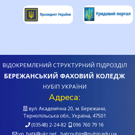
ВІДОКРЕМЛЕНИЙ СТРУКТУРНИЙ ПІДРОЗДІЛ
БЕРЕЖАНСЬКИЙ ФАХОВИЙ КОЛЕДЖ
НУБІП УКРАЇНИ
Адреса:
вул. Академічна 20, м. Бережани,
Тернопільська обл., Україна, 47501
(03548) 2-24-82
096 760 79 16
vp_batk@ukr.net batcnubip@nubip.edu.ua