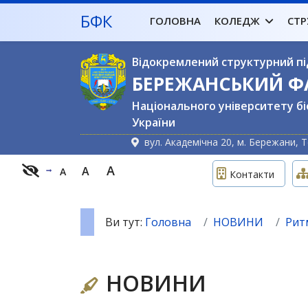
БФК
ГОЛОВНА
КОЛЕДЖ
СТР
Відокремлений структурний пі
БЕРЕЖАНСЬКИЙ 
Національного університету бі
України
вул. Академічна 20, м. Бережани, Т
A
A
A
Контакти
Ви тут:
Головна
НОВИНИ
Рит
НОВИНИ