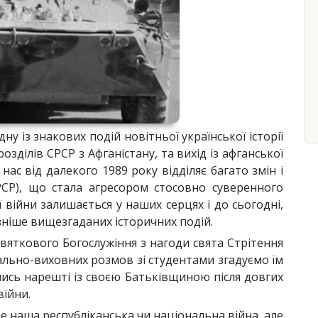
у із знакових подій новітньої української історії
зділів СРСР з Афганістану, та вихід із афганської
 нас від далекого 1989 року відділяє багато змін і
РСР), що стала агресором стосовно суверенного
єї війни залишається у наших серцях і до сьогодні,
зніше вищезгаданих історичних подій.
 святкового Богослужіння з нагоди свята Стрітення
ально-виховних розмов зі студентами згадуємо їм
ілись нарешті із своєю Батьківщиною після довгих
війни.
, не наша республіканська чи національна війна, але