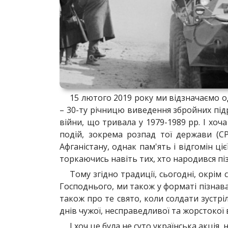
15 лютого 2019 року ми відзначаємо одн
– 30-ту річницю виведення збройних підро
війни, що тривала у 1979-1989 рр. І хоча
подій, зокрема розпад тої держави (С
Афганістану, однак пам'ять і відгомін ці
торкаючись навіть тих, хто народився пі
Тому згідно традиції, сьогодні, окрім
Господнього, ми також у форматі пізнав
також про те свято, коли солдати зустр
днів чужої, несправедливої та жорстокої 
І хоч це була не суто українська акція