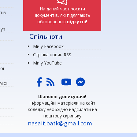
На даний час проєкти
тів
документів, які підлягають
обговоренню
відсутні!
туп
Спільноти
Ми у Facebook
Стрічка новин RSS
Ми у YouTube
ої
ісії
Шановні дописувачі!
Інформаційні матеріали на сайт
коледжу необхідно надсилати на
поштову скриньку
nasait.batk@gmail.com