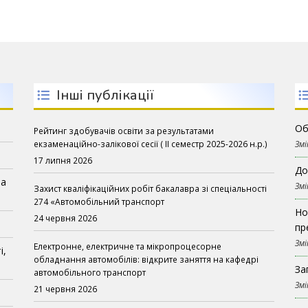
Інші публікації
Об
Рейтинг здобувачів освіти за результатами
екзаменаційно-залікової сесії ( ІІ семестр 2025-2026 н.р.)
Змі
17 липня 2026
До
на
Змі
Захист кваліфікаційних робіт бакалавра зі спеціальності
274 «Автомобільний транспорт
Но
24 червня 2026
пр
Змі
Електронне, електричне та мікропроцесорне
і,
обладнання автомобілів: відкрите заняття на кафедрі
За
автомобільного транспорт
Змі
21 червня 2026