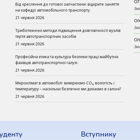
ОП
Від креслення до готової запчастини: відкрите заняття
Змі
на кафедрі автомобільного транспорту
21 червня 2026
Оп
Змі
Триботехнічні методи підвищення довговічності вузлів
тертя автотранспортних засобів
Оп
21 червня 2026
Змі
Професійна етика та культура безпеки праці майбутніх
фахівців автотранспортної галузі
21 червня 2026
Мікроклімат в автомобілі: вимірюємо CO₂, вологість і
температуру – наскільки безпечно ми дихаємо в салоні?
21 червня 2026
уденту
Вступнику