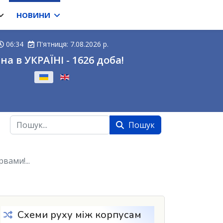
НОВИНИ
06:34
П'ятниця: 7.08.2026 р.
на в УКРАЇНІ - 1626 доба!
ову
Пошук
Пошук
ами!...
Схеми руху між корпусам