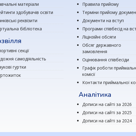
авчальні матеріали
Правила прийому
ейтинги здобувачів освіти
Терміни прийому докумен
нківські реквізити
Документи на вступ
іртуальна бібліотека
Програми співбесід на вс
Ліцінзійні обсяги
звілля
Обсяг державного
ортивні секції
замовлення
удожня самодіяльність
Оцінювання співбесіди
аукові гуртки
Графік роботи приймальн
комісії
уртожиток
Контакти приймальної ком
Аналітика
Дописи на сайті за 2026
Дописи на сайті за 2025
Дописи на сайті за 2024