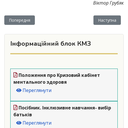
Віктор Грубяк
Попередня стаття: Тренінг, який подарував дітям нові знан
Наступна статт
Попередня
Наступна
Інформаційний блок КМЗ
Положення про Кризовий кабінет
ментального здоровя
Переглянути
Посібник. Інклюзивне навчання- вибір
батьків
Переглянути