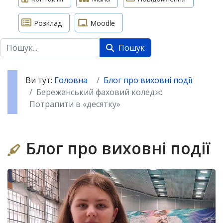
Розклад
Moodle
Пошук
Пошук
Ви тут:
Головна
Блог про виховні події
Бережанський фаховий коледж:
Потрапити в «десятку»
Блог про виховні події