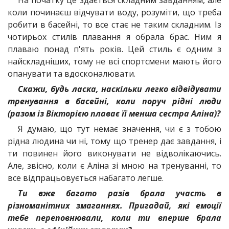
На початку це здається складним завданням, але
коли починаєш відчувати воду, розуміти, що треба
робити в басейні, то все стає не таким складним. Із
чотирьох стилів плавання я обрала брас. Ним я
плаваю понад п'ять років. Цей стиль є одним з
найскладніших, тому не всі спортсмени мають його
опанувати та вдосконалювати.
Скажи, будь ласка, наскільки легко відвідувати
тренування в басейні, коли поруч рідні люди
(разом із Вікторією плаває її менша сестра Аліна)?
Я думаю, що тут немає значення, чи є з тобою
рідна людина чи ні, тому що тренер дає завдання, і
ти повинен його виконувати не відволікаючись.
Але, звісно, коли є Аліна зі мною на тренуванні, то
все відпрацьовується набагато легше.
Ти вже багато разів брала участь в
різноманітних змаганнях. Пригадай, які емоції
тебе переповнювали, коли ти вперше брала