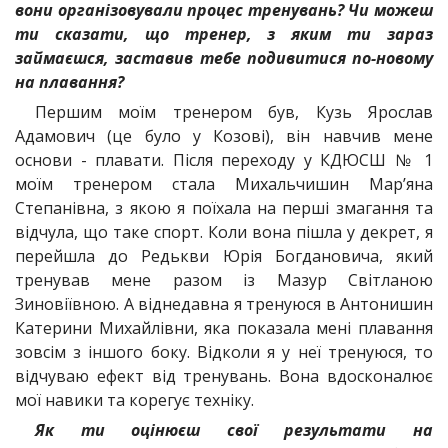
вони організовували процес тренувань? Чи можеш
ти сказати, що тренер, з яким ти зараз
займаєшся, заставив тебе подивитися по-новому
на плавання?
Першим моїм тренером був, Кузь Ярослав
Адамович (це було у Козові), він навчив мене
основи - плавати. Після переходу у КДЮСШ № 1
моїм тренером стала Михальчишин Мар’яна
Степанівна, з якою я поїхала на перші змагання та
відчула, що таке спорт. Коли вона пішла у декрет, я
перейшла до Редькви Юрія Богдановича, який
тренував мене разом із Мазур Світланою
Зиновіївною. А віднедавна я тренуюся в Антонишин
Катерини Михайлівни, яка показала мені плавання
зовсім з іншого боку. Відколи я у неї тренуюся, то
відчуваю ефект від тренувань. Вона вдосконалює
мої навики та корегує техніку.
Як ти оцінюєш свої результати на