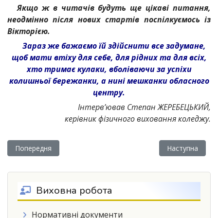
Якщо ж в читачів будуть ще цікаві питання,
неодмінно після нових стартів поспілкуємось із
Вікторією.
Зараз же бажаємо їй здійснити все задумане,
щоб мати втіху для себе, для рідних та для всіх,
хто тримає кулаки, вболіваючи за успіхи
колишньої бережанки, а нині мешканки обласного
центру.
Інтерв’ював Степан ЖЕРЕБЕЦЬКИЙ,
керівник фізичного виховання коледжу.
Попередня стаття: Вифлеємський вогонь миру передали у 
Наступна стат
Попередня
Наступна
Виховна робота
Нормативні документи