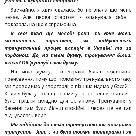
участь в офіційних стартах?
Звичайно, я хвилювалась, бо не знала що мене
чекає. Але перед стартом я опанувала себе і
показала, на що я спроможна.
В свої такі ще молоді роки ти вже маєш
можливість порівняти, як відбувається
тренувальний процес плавців в Україні та за
кордоном. Де, на твою думку, тренування більш
якісні? Обґрунтуй свою думку.
На мою думку, в Україні більш ефективні
тренування, тому що половину тренувального часу
ми проводимо у спортзалі, а пізніше йдемо у басейн.
Коли я була у Польщі, то ми у спортзал не ходили, і
було трішки складно для організму. Тренування у
басейні там були більш спокійні. І через це не так
відчувалась вода.
Ми підійшли до теми тренерства та програми
тренувань. Хто є чи були твоїми тренерами і як