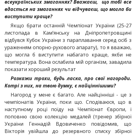
всеукраїнських змаганнях? Вважаєш, що тобі все
вдасться на змаганнях чи відчуваєш, що могла би
виступити краще?
Якщо брати останній Чемпіонат України (25-27
листопада в Кам’янську на Дніпропетровщині
відбувся Кубок України з параплавання серед осіб з
ураженням опорно-рухового апарату), то я вважаю,
що могла б виступити набагато краще, якби не
температура. Вона ослабила мій організм, завадила
показати хороший результат
Розкажи трохи, будь ласка, про свої нагороди.
Котрі з них, на твою думку, є найціннішими?
Нагород у мене є багато. Але найцінніші - це з
чемпіонатів України, поки що. Сподіваюся, що в
наступному році поїду на Чемпіонат Європи, і
поповню свою колекцію медалей (тренер збірної
України Геннадій Вдовиченко повідомив, що
Вікторія увійшла до резервного списку збірної