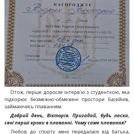
Отож, перше доросле інтерв’ю з студенткою, яка
підкорює безмежно-обмежені простори басейнів,
займаючись плаванням.
Добрий день, Вікторія. Пригадай, будь ласка,
свої перші кроки в плаванні. Чому саме плавання?
Любов до спорту мені передалася від батька,