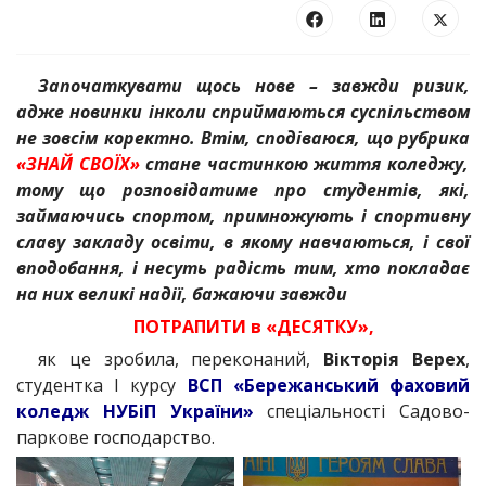
Започаткувати щось нове – завжди ризик,
адже новинки інколи сприймаються суспільством
не зовсім коректно. Втім, сподіваюся, що рубрика
«ЗНАЙ СВОЇХ»
стане частинкою життя коледжу,
тому що розповідатиме про студентів, які,
займаючись спортом, примножують і спортивну
славу закладу освіти, в якому навчаються, і свої
вподобання, і несуть радість тим, хто покладає
на них великі надії, бажаючи завжди
ПОТРАПИТИ в «ДЕСЯТКУ»,
як це зробила, переконаний,
Вікторія Верех
,
студентка І курсу
ВСП «Бережанський фаховий
коледж НУБіП України»
спеціальності Садово-
паркове господарство.