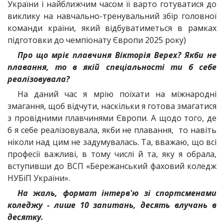
України і найближчим часом її варто готуватися до
виклику на навчально-тренувальний збір головної
команди країни, який відбуватиметься в рамках
підготовки до чемпіонату Європи 2025 року)
Про що мріє плавчиня Вікторія Верех? Якби не
плавання, то в якій спеціальності ти б себе
реалізовувала?
На даний час я мрію поїхати на міжнародні
змагання, щоб відчути, наскільки я готова змагатися
з провідними плавчинями Європи. А щодо того, де
б я себе реалізовувала, якби не плавання, то навіть
ніколи над цим не задумувалась. Та, вважаю, що всі
професії важливі, в тому числі й та, яку я обрала,
вступивши до ВСП «Бережанський фаховий коледж
НУБіП України».
На жаль, формат інтерв'ю зі спортсменами
коледжу - лише 10 запитань, десять влучань в
десятку.