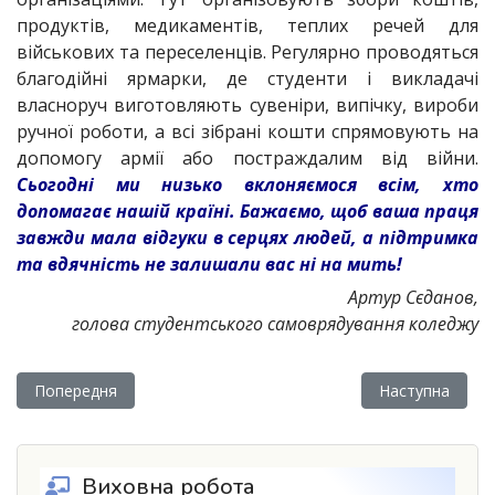
продуктів, медикаментів, теплих речей для
військових та переселенців. Регулярно проводяться
благодійні ярмарки, де студенти і викладачі
власноруч виготовляють сувеніри, випічку, вироби
ручної роботи, а всі зібрані кошти спрямовують на
допомогу армії або постраждалим від війни.
Сьогодні ми низько вклоняємося всім, хто
допомагає нашій країні. Бажаємо, щоб ваша праця
завжди мала відгуки в серцях людей, а підтримка
та вдячність не залишали вас ні на мить!
Артур Сєданов,
голова студентського самоврядування коледжу
Попередня стаття: Бережанський фаховий коледж: Потрапит
Наступна статт
Попередня
Наступна
Виховна робота