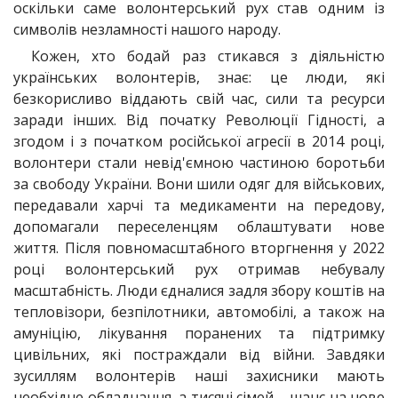
оскільки саме волонтерський рух став одним із
символів незламності нашого народу.
Кожен, хто бодай раз стикався з діяльністю
українських волонтерів, знає: це люди, які
безкорисливо віддають свій час, сили та ресурси
заради інших. Від початку Революції Гідності, а
згодом і з початком російської агресії в 2014 році,
волонтери стали невід'ємною частиною боротьби
за свободу України. Вони шили одяг для військових,
передавали харчі та медикаменти на передову,
допомагали переселенцям облаштувати нове
життя. Після повномасштабного вторгнення у 2022
році волонтерський рух отримав небувалу
масштабність. Люди єдналися задля збору коштів на
тепловізори, безпілотники, автомобілі, а також на
амуніцію, лікування поранених та підтримку
цивільних, які постраждали від війни. Завдяки
зусиллям волонтерів наші захисники мають
необхідне обладнання, а тисячі сімей – шанс на нове