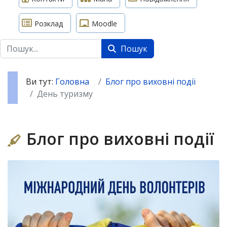
Розклад
Moodle
Пошук
Пошук
Ви тут:
Головна
Блог про виховні події
День туризму
Блог про виховні події