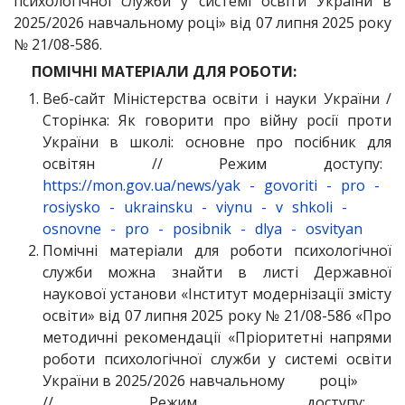
психологічної служби у системі освіти України в
2025/2026 навчальному році» від 07 липня 2025 року
№ 21/08-586.
ПОМІЧНІ МАТЕРІАЛИ ДЛЯ РОБОТИ:
Веб-сайт Міністерства освіти і науки України /
Сторінка: Як говорити про війну росії проти
України в школі: основне про посібник для
освітян // Режим доступу:
https://mon.gov.ua/news/yak
-
govoriti
-
pro
-
rosiysko
-
ukrainsku
-
viynu
-
v
shkoli
-
osnovne
-
pro
-
posibnik
-
dlya
-
osvityan
Помічні матеріали для роботи психологічної
служби можна знайти в листі Державної
наукової установи «Інститут модернізації змісту
освіти» від 07 липня 2025 року № 21/08-586 «Про
методичні рекомендації «Пріоритетні напрями
роботи психологічної служби у системі освіти
України в 2025/2026 навчальному році»
// Режим доступу: