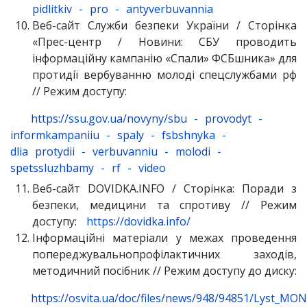
pidlitkiv
-
pro
-
antyverbuvannia
Веб-сайт Служби безпеки України / Сторінка
«Прес-центр / Новини: СБУ проводить
інформаційну кампанію «Спали» ФСБшника» для
протидії вербуванню молоді спецслужбами рф
// Режим доступу:
https://ssu.gov.ua/novyny/sbu
-
provodyt
-
informkampaniiu
-
spaly
-
fsbshnyka
-
dlia
protydii
-
verbuvanniu
-
molodi
-
spetssluzhbamy
-
rf
-
video
Веб-сайт DOVIDKA.INFO / Сторінка: Поради з
безпеки, медицини та спротиву // Режим
доступу:
https://dovidka.info/
Інформаційні матеріали у межах проведення
попереджувальнопрофілактичних заходів,
методичний посібник // Режим доступу до диску:
https://osvita.ua/doc/files/news/948/94851/Lyst_MON