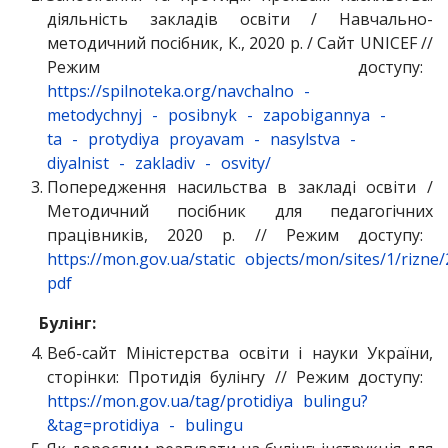
діяльність закладів освіти / Навчально-
методичний посібник, К., 2020 р. / Сайт UNICEF //
Режим доступу:
https://spilnoteka.org/navchalno
-
metodychnyj
-
posibnyk
-
zapobigannya
-
ta
-
protydiya
proyavam
-
nasylstva
-
diyalnist
-
zakladiv
-
osvity/
Попередження насильства в закладі освіти /
Методичний посібник для педагогічних
працівників, 2020 р. // Режим доступу:
https://mon.gov.ua/static
objects/mon/sites/1/riz
pdf
Булінг:
Веб-сайт Міністерства освіти і науки України,
сторінки: Протидія булінгу // Режим доступу:
https://mon.gov.ua/tag/protidiya
bulingu?
&tag=protidiya
-
bulingu