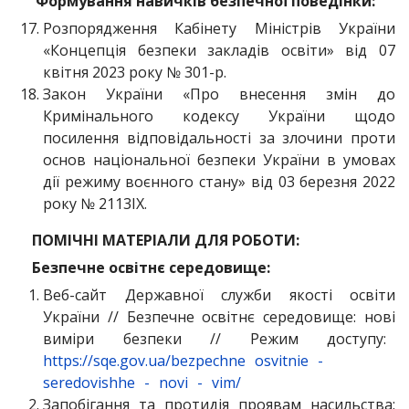
Формування навичків безпечної поведінки:
Розпорядження Кабінету Міністрів України
«Концепція безпеки закладів освіти» від 07
квітня 2023 року № 301-р.
Закон України «Про внесення змін до
Кримінального кодексу України щодо
посилення відповідальності за злочини проти
основ національної безпеки України в умовах
дії режиму воєнного стану» від 03 березня 2022
року № 2113ІХ.
ПОМІЧНІ МАТЕРІАЛИ ДЛЯ РОБОТИ:
Безпечне освітнє середовище:
Веб-сайт Державної служби якості освіти
України // Безпечне освітнє середовище: нові
виміри безпеки // Режим доступу:
https://sqe.gov.ua/bezpechne
osvitnie
-
seredovishhe
-
novi
-
vim/
Запобігання та протидія проявам насильства: