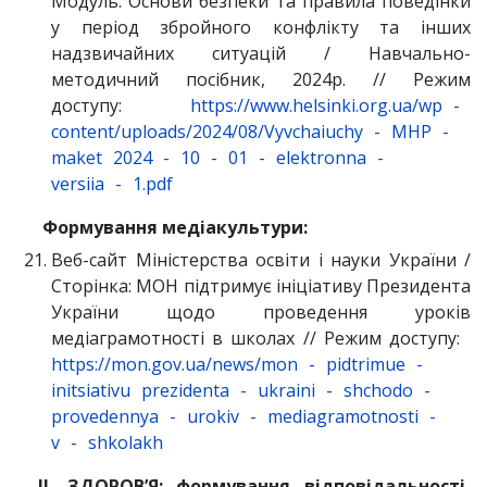
Модуль: Основи безпеки та правила поведінки
у період збройного конфлікту та інших
надзвичайних ситуацій / Навчально-
методичний посібник, 2024р. // Режим
доступу:
https://www.helsinki.org.ua/wp
-
content/uploads/2024/08/Vyvchaiuchy
-
MHP
-
maket
2024
-
10
-
01
-
elektronna
-
versiia
-
1.pdf
Формування медіакультури:
Веб-сайт Міністерства освіти і науки України /
Сторінка: МОН підтримує ініціативу Президента
України щодо проведення уроків
медіаграмотності в школах // Режим доступу:
https://mon.gov.ua/news/mon
-
pidtrimue
-
initsiativu
prezidenta
-
ukraini
-
shchodo
-
provedennya
-
urokiv
-
mediagramotnosti
-
v
-
shkolakh
ІІ. ЗДОРОВ’Я:
формування відповідальності,