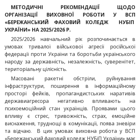
МЕТОДИЧНІ РЕКОМЕНДАЦІЇ
ЩОДО
ОРГАНІЗАЦІЇ ВИХОВНОЇ РОБОТИ
У ВСП
«БЕРЕЖАНСЬКИЙ ФАХОВИЙ КОЛЕДЖ
НУБІП
УКРАЇНИ» НА 2025/2026 Р.
2025/2026 навчальний рік розпочинається в
умовах тривалої військової агресії російської
федерації проти України та боротьби українського
народу за державність, незалежність, суверенітет,
територіальну цілісність.
Масовані ракетні обстріли, руйнування
інфраструктури, поширення в інформаційному
просторі фейків, пропагандистських наративів
державиагресора негативно впливають на
психоемоційний стан українців. Проявами цього
впливу є стрес, тривожність, страх, емоційне
виснаження, труднощі в комунікації, поява зневіри
та відчаю. В цих умовах виховна робота у ВСП
«Бережанський фаховий коледж НУБіП України» має