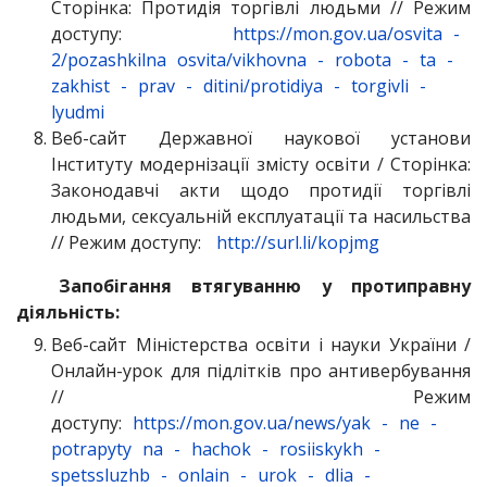
Сторінка: Протидія торгівлі людьми // Режим
доступу:
https://mon.gov.ua/osvita
-
2/pozashkilna
osvita/vikhovna
-
robota
-
ta
-
zakhist
-
prav
-
ditini/protidiya
-
torgivli
-
lyudmi
Веб-сайт Державної наукової установи
Інституту модернізації змісту освіти / Сторінка:
Законодавчі акти щодо протидії торгівлі
людьми, сексуальній експлуатації та насильства
// Режим доступу:
http://surl.li/kopjmg
Запобігання втягуванню у протиправну
діяльність:
Веб-сайт Міністерства освіти і науки України /
Онлайн-урок для підлітків про антивербування
// Режим
доступу:
https://mon.gov.ua/news/yak
-
ne
-
potrapyty
na
-
hachok
-
rosiiskykh
-
spetssluzhb
-
onlain
-
urok
-
dlia
-