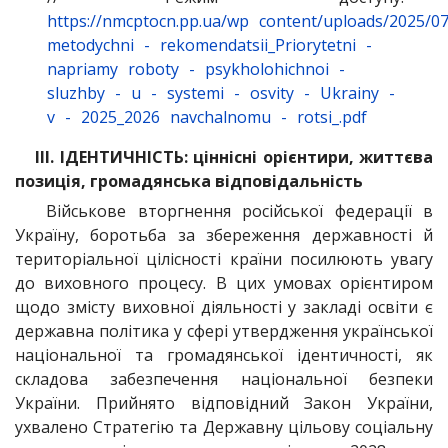
https://nmcptocn.pp.ua/wp
content/uploads/2025/0
metodychni
-
rekomendatsii_Priorytetni
-
napriamy
roboty
-
psykholohichnoi
-
sluzhby
-
u
-
systemi
-
osvity
-
Ukrainy
-
v
-
2025_2026
navchalnomu
-
rotsi_.pdf
ІІІ. ІДЕНТИЧНІСТЬ: ціннісні орієнтири, життєва
позиція, громадянська відповідальність
Військове вторгнення російської федерації в
Україну, боротьба за збереження державності й
територіальної цілісності країни посилюють увагу
до виховного процесу. В цих умовах орієнтиром
щодо змісту виховної діяльності у закладі освіти є
державна політика у сфері утвердження української
національної та громадянської ідентичності, як
складова забезпечення національної безпеки
України. Прийнято відповідний Закон України,
ухвалено Стратегію та Державну цільову соціальну