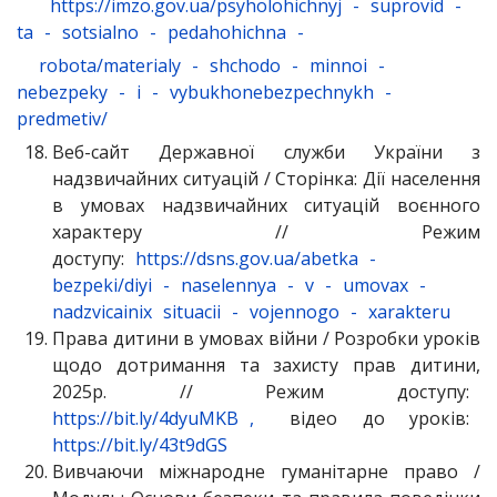
https://imzo.gov.ua/psyholohichnyj
-
suprovid
-
ta
-
sotsialno
-
pedahohichna
-
robota/materialy
-
shchodo
-
minnoi
-
nebezpeky
-
i
-
vybukhonebezpechnykh
-
predmetiv/
Веб-сайт Державної служби України з
надзвичайних ситуацій / Сторінка: Дії населення
в умовах надзвичайних ситуацій воєнного
характеру // Режим
доступу:
https://dsns.gov.ua/abetka
-
bezpeki/diyi
-
naselennya
-
v
-
umovax
-
nadzvicainix
situacii
-
vojennogo
-
xarakteru
Права дитини в умовах війни / Розробки уроків
щодо дотримання та захисту прав дитини,
2025р. // Режим доступу:
https://bit.ly/4dyuMKB
,
відео до уроків:
https://bit.ly/43t9dGS
Вивчаючи міжнародне гуманітарне право /