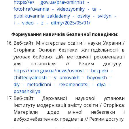
https://e>
gov.ua/pravomirnist
-
fotohrafuvannia
-
videozyomky
-
ta
-
publikuvannia
zakladamy
-
osvity
-
svitlyn
-
i
-
video
-
z
-
ditmy/2025/05/01/
Формування навичків безпечної поведінки:
Веб-сайт Міністерства освіти і науки України /
Сторінка: Основи безпеки життєдіяльності в
умовах бойових дій: методичні рекомендації
для позашкілля // Режим доступу:
https://mon.gov.ua/news/osnovi
-
bezpeki
-
zhittediyalnosti
-
v
umovakh
-
boyovikh
-
diy
-
metodichni
-
rekomendatsii
-
dlya
-
pozashkillya
Веб-сайт Державної наукової установи
Інституту модернізації змісту освіти / Сторінка:
Матеріали щодо мінної небезпеки і
вибухонебезпечних предметів // Режим доступу: