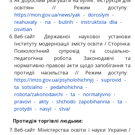
Як дорослим реагувати на булінг: інструкція для
освітян» // Режим доступу:
https://mon.gov.ua/news/yak
-
doroslym
-
reahuvaty
-
na
-
bulinh
-
instruktsiia
dlia
-
osvitian
Веб-сайт Державної наукової установи
Інституту модернізації змісту освіти / Сторінка:
Психологічний супровід та соціально-
педагогічна робота. Законодавчі та
нормативно-правові акти щодо запобігання та
протидії насильства // Режим доступу:
https://imzo.gov.ua/psyholohichnyj
-
suprovid
-
ta
sotsialno
-
pedahohichna
-
robota/zakonodavchi
-
ta
-
normatyvno
-
pravovi
-
akty
-
shchodo
zapobihannia
-
ta
-
protydii
-
nasyl
-
stva/
Протидія торгівлі людьми:
Веб-сайт Міністерства освіти і науки України /