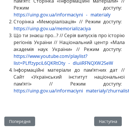
пам’яті: Сторінка «Інформаційні матеріали» //
Режим доступу:
https://uinp.gov.ua/informaciyni
-
materialy
Сторінка «Меморіалізація» // Режим доступу:
https://uinp.gov.ua/memorializaciya
Що ти знаєш про…? // Серія випусків про історію
регіонів України // Національний центр «Мала
академія наук України» // Режим доступу:
https://www.youtube.com/playlist?
list=PLffzypciL6QKRtOty
-
dluiiRFNQXW2SeW
Інформаційні матеріали до пам’ятних дат //
Сайт «Український інститут національної
пам’яті» // Режим доступу:
https://uinp.gov.ua/informaciyni
materialy/zhurnali
Попередня стаття: Психологічна допомога
Наступна стат
Попередня
Наступна