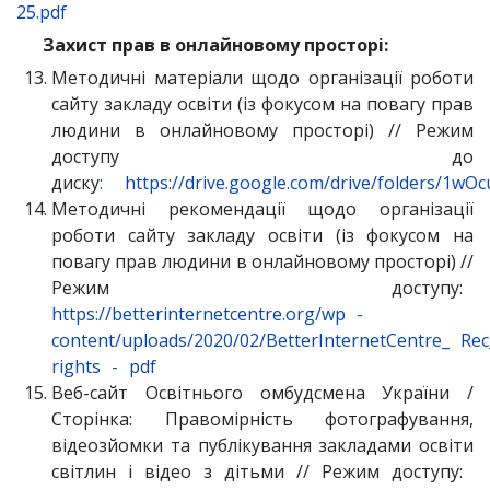
25.pdf
Захист прав в онлайновому просторі:
Методичні матеріали щодо організації роботи
сайту закладу освіти (із фокусом на повагу прав
людини в онлайновому просторі) // Режим
доступу до
диску
:
https://drive.google.com/drive/folders/1
Методичні рекомендації щодо організації
роботи сайту закладу освіти (із фокусом на
повагу прав людини в онлайновому просторі) //
Режим доступу:
https://betterinternetcentre.org/wp
-
content/uploads/2020/02/BetterInternetCentre_
Rec
rights
-
pdf
Веб-сайт Освітнього омбудсмена України /
Сторінка: Правомірність фотографування,
відеозйомки та публікування закладами освіти
світлин і відео з дітьми // Режим доступу: