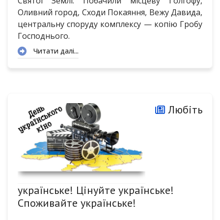
Святої Землі. Побачили місцеву Голгофу,
Оливний город, Сходи Покаяння, Вежу Давида,
центральну споруду комплексу — копію Гробу
Господнього.
Читати далі...
Любіть
українське! Цінуйте українське!
Споживайте українське!