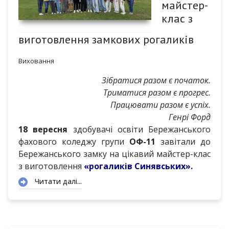
майстер-
клас з
виготовлення замкових рогаликів
Виховання
Зібратися разом є початок.
Триматися разом є прогрес.
Працювати разом є успіх.
Генрі Форд
18 вересня
здобувачі освіти Бережанського
фахового коледжу групи
ОФ-11
завітали до
Бережанського замку на цікавий майстер-клас
з виготовлення
«рогаликів Синявських».
Читати далі...