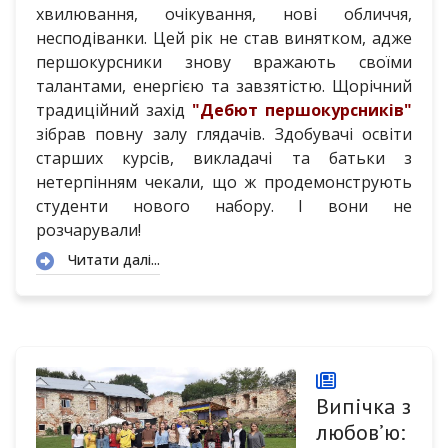
хвилювання, очікування, нові обличчя,
несподіванки. Цей рік не став винятком, адже
першокурсники знову вражають своїми
талантами, енергією та завзятістю. Щорічний
традиційний захід
"Дебют першокурсників"
зібрав повну залу глядачів. Здобувачі освіти
старших курсів, викладачі та батьки з
нетерпінням чекали, що ж продемонструють
студенти нового набору. І вони не
розчарували!
Читати далі...
Випічка з
любов’ю: