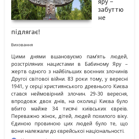
яру –
забуттю
не
підлягає!
Виховання
Цими днями вшановуємо пам’ять людей,
розстріляних нацистами в Бабиному Яру –
жертв одного з найбільших воєнних злочинів
Другої світової війни. 83 роки тому, у вересні
1941, у серці християнського древнього Києва
стався неймовірний злочин. 29-30 вересня,
впродовж двох днів, на околиці Києва було
вбито майже 34 тисячі київських євреїв.
Переважно жінок, дітей, людей похилого віку.
Єдиною провиною цих людей було те, що
вони належали до єврейської національності.