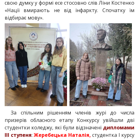
свою думку у формі есе стосовно слів Ліни Костенко
«Нації вмирають не від інфаркту. Спочатку їм
відбирає мову».
За спільним рішенням членів журі до числа
призерів обласного етапу Конкурсу увійшли дві
студентки коледжу, які були відзначені
дипломами
ІІІ ступеня
:
Жеребецька Наталія,
студентка І курсу