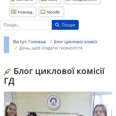
Розклад
Moodle
Пошук
Пошук
Ви тут:
Головна
Блог циклової комісії
День, щоб згадати тисячоліття
Блог циклової комісії
ГД