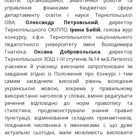
освіти, організаційної, аналітичної роботи та
управління фінансами бюджетної сфери
департаменту освіти і науки Тернопільської
ОВА;
Олександр Петровський
, директор
Тернопільського ОКІППО;
Ірина Бабій
, голова журі
конкурсу, к.ф.н. Тернопільського національного
педагогічного університету імені Володимира
Гнатюка;
Оксана Добровольська
, директор
Тернопільської ЗОШ І-ІІІ ступенів №14 ім.Б.Лепкого)
учасники й учасниці виконали запропоновані їм
завдання згідно із Положення про Конкурс і тим
самим засвідчили високий рівень володіння
українською мовою, зокрема у правильному
використанні наголосів у словах, вмінні редагувати
речення відповідно до норм правопису та
стилістики, продемонстрували знання правил
пунктуації, відмінювання складних прикметників,
поєднання числівника з іменниками. І, що дуже
актуально сьогодні, мали можливість висловити