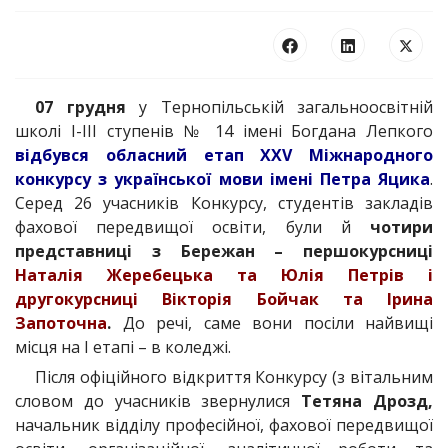
07 грудня
у Тернопільській загальноосвітній
школі І-ІІІ ступенів № 14 імені Богдана Лепкого
відбувся обласний етап ХХV Міжнародного
конкурсу з української мови імені Петра Яцика
.
Серед 26 учасників Конкурсу, студентів закладів
фахової передвищої освіти, були й
чотири
представниці з Бережан – першокурсниці
Наталія Жеребецька та Юлія Петрів і
другокурсниці Вікторія Бойчак та Ірина
Запоточна
.
До речі, саме вони посіли найвищі
місця на І етапі – в коледжі.
Після офіційного відкриття Конкурсу (з вітальним
словом до учасників звернулися
Тетяна Дрозд,
начальник відділу професійної, фахової передвищої