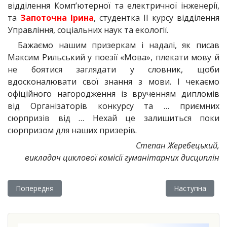
відділення Комп’ютерної та електричної інженерії,
та
Запоточна Ірина
, студентка ІІ курсу відділення
Управління, соціальних наук та екології.
Бажаємо нашим призеркам і надалі, як писав
Максим Рильський у поезії «Мова», плекати мову й
не боятися заглядати у словник, щоби
вдосконалювати свої знання з мови. І чекаємо
офіційного нагородження із врученням дипломів
від Організаторів конкурсу та … приємних
сюрпризів від … Нехай це залишиться поки
сюрпризом для наших призерів.
Степан Жеребецький,
викладач циклової комісії гуманітарних дисциплін
Попередня стаття: Переможниця обласного мовно-літератур
Наступна статт
Попередня
Наступна