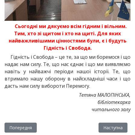
Сьогодні ми дякуємо всім гідним і вільним.
Тим, хто зі щитом і хто на щиті. Для яких
найважливішими цінностями були, є і будуть
Гідність і Свобода.
Гідність і Свобода – це те, за що ми боремося і що
надає нам силу. Те, що нас єднає і що ми виявляємо
навіть у найважчі періоди нашої історії. Те, що
втримало нашу оборону в найскладніші часи і що
дасть нам силу вибороти Перемогу.
Тетяна МАЛОПІНСЬКА,
бібліотекарка
читального залу
Попередня стаття: Книжковий подарунок
Наступна статт
Попередня
Наступна