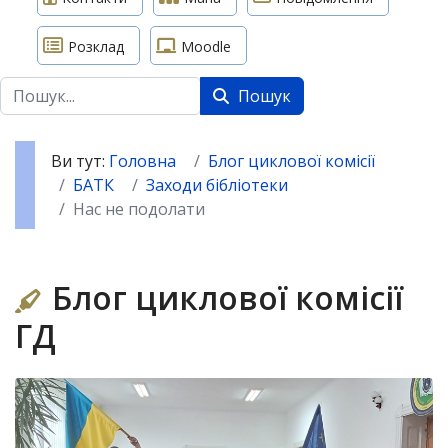
Розклад
Moodle
Пошук
Пошук
Ви тут:
Головна
Блог циклової комісії
БАТК
Заходи бібліотеки
Нас не подолати
Блог циклової комісії
ГД