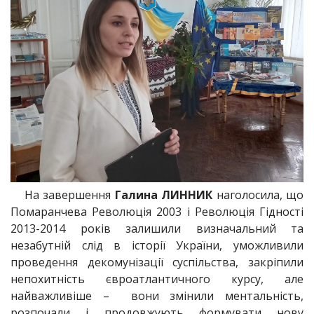
На завершення
Галина ЛИННИК
наголосила, що
Помаранчева Революція 2003 і Революція Гідності
2013-2014 років залишили визначальний та
незабутній слід в історії України, уможливили
проведення декомунізації суспільства, закріпили
непохитність євроатлантичного курсу, але
найважливіше – вони змінили ментальність,
розпочали і продовжують формувати нову