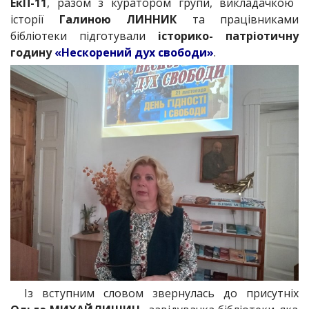
ЕкП-11
, разом з куратором групи, викладачкою
історії
Галиною ЛИННИК
та працівниками
бібліотеки підготували
історико- патріотичну
годину
«Нескорений дух свободи»
.
Із вступним словом звернулась до присутніх