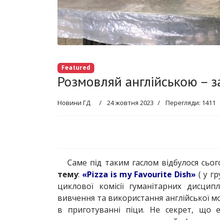
Featured
Розмовляй англійською – з
Новини ГД
24 жовтня 2023
Перегляди: 1411
Саме під таким гаслом відбулося сьо
тему
:
«Pizza is my Favourite Dish»
( у гр
циклової комісії гуманітарних дисцип
вивчення та використання англійської мов
в приготуванні піци. Не секрет, що ен