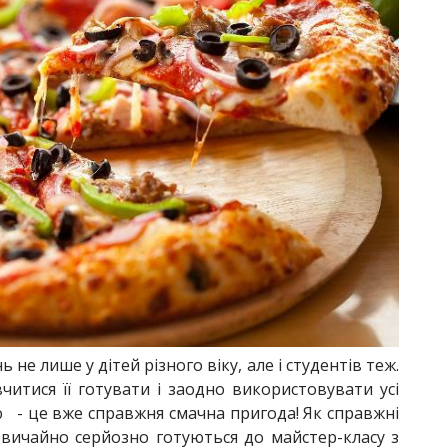
 не лише у дітей різного віку, але і студентів теж.
читися її готувати і заодно використовувати усі
 - це вже справжня смачна пригода! Як справжні
вичайно серйозно готуються до майстер-класу з