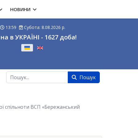
НОВИНИ
13:59
Субота: 8.08.2026 р.
на в УКРАЇНІ - 1627 доба!
ову
Пошук
Пошук
кої спільноти ВСП «Бережанський