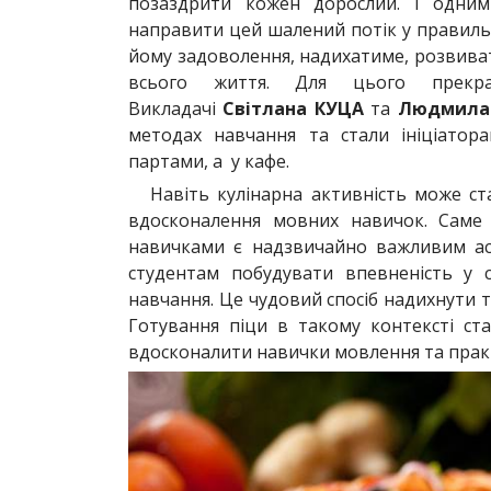
позаздрити кожен дорослий. І одним
направити цей шалений потік у правиль
йому задоволення, надихатиме, розвиват
всього життя. Для цього прекрасн
Викладачі
Світлана КУЦА
та
Людмила
методах навчання та стали ініціатор
партами, а у кафе.
Навіть кулінарна активність може с
вдосконалення мовних навичок. Саме
навичками є надзвичайно важливим асп
студентам побудувати впевненість у 
навчання. Це чудовий спосіб надихнути 
Готування піци в такому контексті ст
вдосконалити навички мовлення та практ