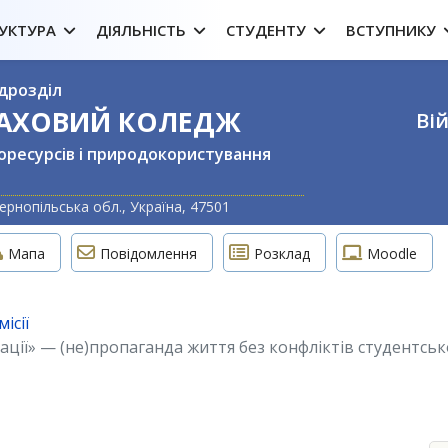
УКТУРА
ДІЯЛЬНІСТЬ
СТУДЕНТУ
ВСТУПНИКУ
дрозділ
ФАХОВИЙ КОЛЕДЖ
Вій
оресурсів і природокористування
Оберіть свою м
ернопільська обл., Україна, 47501
Мапа
Повідомлення
Розклад
Moodle
ісії
ції» — (не)пропаганда життя без конфліктів студентсь