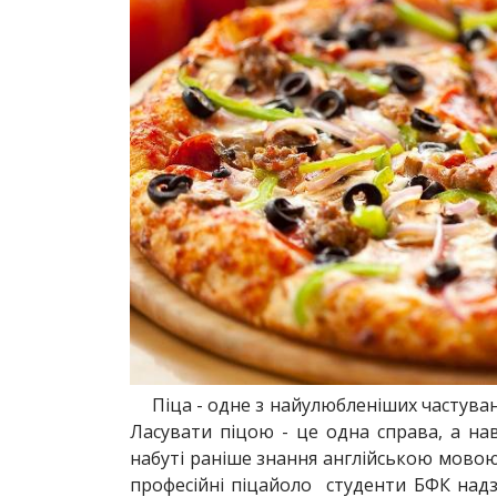
Піца - одне з найулюбленіших частувань
Ласувати піцою - це одна справа, а нав
набуті раніше знання англійською мовою
професійні піцайоло студенти БФК надз