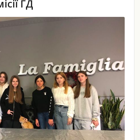
ісії ГД