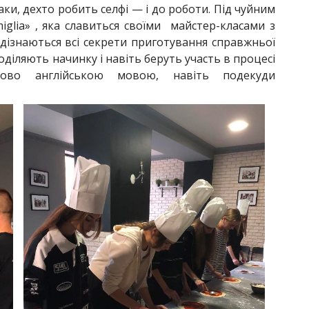
аки, дехто робить селфі — і до роботи. Під чуйним
iglia» , яка славиться своїми майстер-класами з
и дізнаються всі секрети приготування справжньої
оділяють начинку і навіть беруть участь в процесі
тково англійською мовою, навіть подекуди