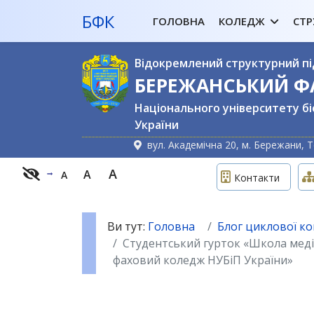
БФК
ГОЛОВНА
КОЛЕДЖ
СТР
Відокремлений структурний пі
БЕРЕЖАНСЬКИЙ 
Національного університету бі
України
вул. Академічна 20, м. Бережани, Т
A
A
A
Контакти
Ви тут:
Головна
Блог циклової ком
Студентський гурток «Школа медіа
фаховий коледж НУБіП України»