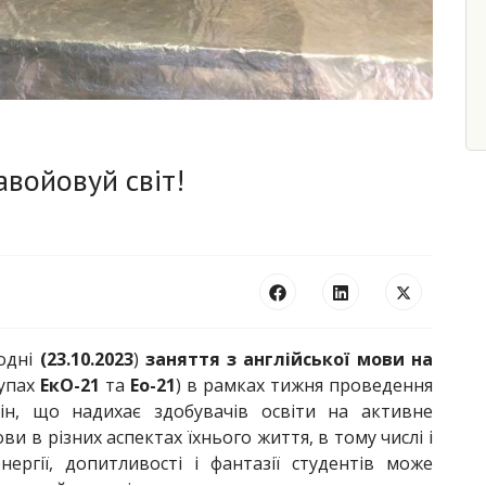
авойовуй світ!
годні
(23.10.2023
)
заняття з англійської мови на
упах
ЕкО-21
та
Ео-21
) в рамках тижня проведення
лін, що надихає здобувачів освіти на активне
и в різних аспектах їхнього життя, в тому числі і
ергії, допитливості і фантазії студентів може