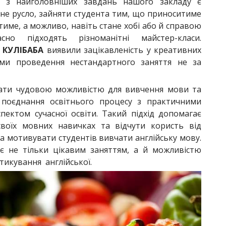
 з найголовніших завдань нашого закладу є
не русло, зайняти студента тим, що приноситиме
име, а можливо, навіть стане хобі або й справою
о підходять різноманітні майстер-класи.
 КУЛІБАБА
виявили зацікавленість у креативних
ами проведення нестандартного заняття не за
тати чудовою можливістю для вивчення мови та
 поєднання освітнього процесу з практичними
ектом сучасної освіти. Такий підхід допомагає
своїх мовних навичках та відчути користь від
та мотивувати студентів вивчати англійську мову.
ає не тільки цікавим заняттям, а й можливістю
икування англійської.