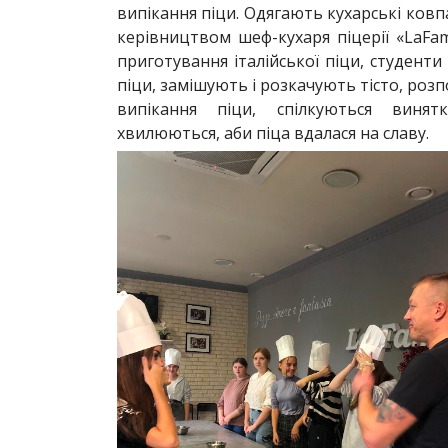
випікання піци. Одягають кухарські ковп
керівництвом шеф-кухаря піцерії «LaFam
приготування італійської піци, студент
піци, замішують і розкачують тісто, розп
випікання піци, спілкуються виня
хвилюються, аби піца вдалася на славу.