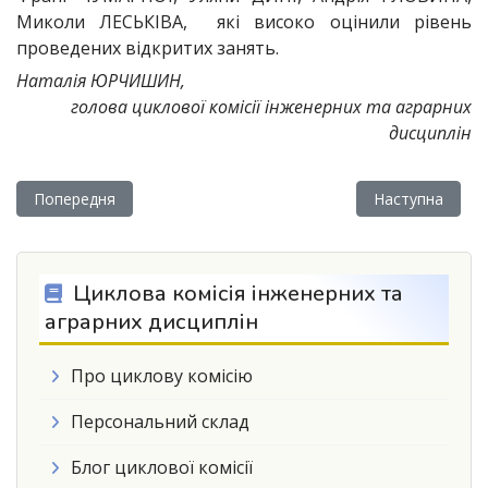
Миколи ЛЕСЬКІВА, які високо оцінили рівень
проведених відкритих занять.
Наталія ЮРЧИШИН,
голова циклової комісії інженерних та аграрних
дисциплін
Попередня стаття: У Бережанському фаховому коледжі оно
Наступна статт
Попередня
Наступна
Циклова комісія інженерних та
аграрних дисциплін
Про циклову комісію
Персональний склад
Блог циклової комісії