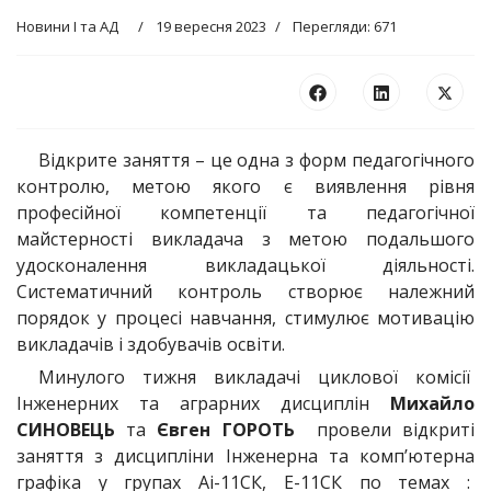
Новини І та АД
19 вересня 2023
Перегляди: 671
Відкрите заняття – це одна з форм педагогічного
контролю, метою якого є виявлення рівня
професійної компетенції та педагогічної
майстерності викладача з метою подальшого
удосконалення викладацької діяльності.
Систематичний контроль створює належний
порядок у процесі навчання, стимулює мотивацію
викладачів і здобувачів освіти.
Минулого тижня викладачі циклової комісії
Інженерних та аграрних дисциплін
Михайло
СИНОВЕЦЬ
та
Євген ГОРОТЬ
провели відкриті
заняття з дисципліни Інженерна та комп’ютерна
графіка у групах Аі-11СК, Е-11СК по темах :