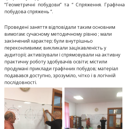
“Геометричні побудови” та “ Спряження. Графічна
побудова спряжень ”.
Проведені заняття відповідали таким основним
вимогам: сучасному методичному рівню ; мали
закінчений характер; були внутрішньо
переконливими; викликали зацікавленість у
аудиторії; активізували і спрямовували на активну
практичну роботу здобувачів освіти; містили
продумані приклади графічних побудов; матеріал
подавався доступно, зрозуміло, чітко і в логічній
послідовності.