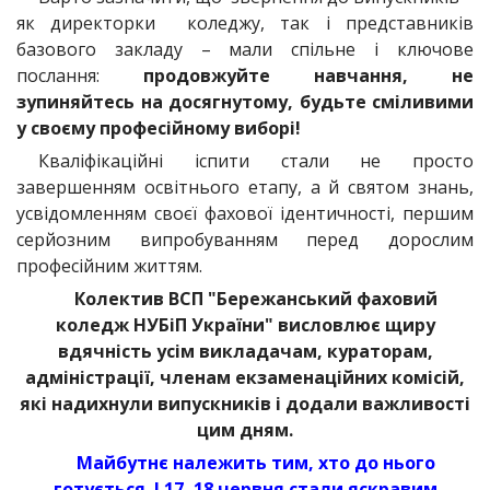
як директорки коледжу, так і представників
базового закладу – мали спільне і ключове
послання:
продовжуйте навчання, не
зупиняйтесь на досягнутому, будьте сміливими
у своєму професійному виборі!
Кваліфікаційні іспити стали не просто
завершенням освітнього етапу, а й святом знань,
усвідомленням своєї фахової ідентичності, першим
серйозним випробуванням перед дорослим
професійним життям.
Колектив ВСП "Бережанський фаховий
коледж НУБіП України" висловлює щиру
вдячність усім викладачам, кураторам,
адміністрації, членам екзаменаційних комісій,
які надихнули випускників і додали важливості
цим дням.
Майбутнє належить тим, хто до нього
готується. І 17–18 червня стали яскравим