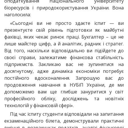
оподаткування Національного університету
біоресурсів і природокористування України. Вона
наголосила:
«Сьогодні ви не просто здаєте іспит — ви
презентуєте свій рівень підготовки як майбутні
фахівці, яких чекає ринок праці. Бухгалтер – це не
лише майстер цифр, а й аналітик, радник і стратег.
Від того, наскільки відповідально ви підійдете до
своєї справи, залежатиме фінансова стабільність
підприємств. Закликаю вас не зупинятися на
досягнутому, адже динаміка економіки потребує
постійного вдосконалення. Запрошую вас до
продовження навчання в НУБіП України, де ми
допоможемо вам ще глибше зануритися у світ
професійного обліку, досліджень та новітніх
технологій у фінансовій сфері».
Під час іспиту студенти відповідали на запитання
екзаменаційного білета, демонстрували практичні
вміння в розрахунках податків, аналізі фінансової