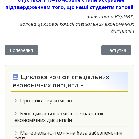
підтвердженням того, що наші студенти готові!
Валентина РУДНИК,
голова циклової комісії спеціальних економічних
дисциплін
Попередня стаття: На фінішній прямій до майбутнього: квал
Наступна стаття
Попередня
Наступна
Циклова комісія спеціальних
економічних дисциплін
Про циклову комісію
Блог циклової комісії спеціальних
економічних дисциплін
Матеріально-технічна база забезпечення