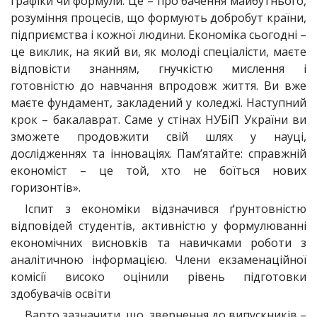
графіки чи формули. Це – про бачення майбутнього,
розуміння процесів, що формують добробут країни,
підприємства і кожної людини. Економіка сьогодні –
це виклик, на який ви, як молоді спеціалісти, маєте
відповісти знанням, гнучкістю мислення і
готовністю до навчання впродовж життя. Ви вже
маєте фундамент, закладений у коледжі. Наступний
крок – бакалаврат. Саме у стінах НУБіП України ви
зможете продовжити свій шлях у науці,
дослідженнях та інноваціях. Пам’ятайте: справжній
економіст – це той, хто не боїться нових
горизонтів».
Іспит з економіки відзначився ґрунтовністю
відповідей студентів, активністю у формулюванні
економічних висновків та навичками роботи з
аналітичною інформацією. Члени екзаменаційної
комісії високо оцінили рівень підготовки
здобувачів освіти
Варто зазначити, що звернення до випускників –