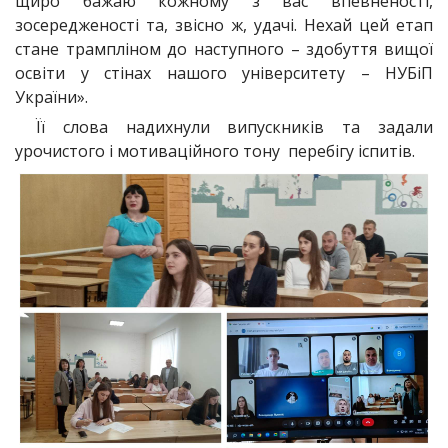
щиро бажаю кожному з вас впевненості,
зосередженості та, звісно ж, удачі. Нехай цей етап
стане трампліном до наступного – здобуття вищої
освіти у стінах нашого університету – НУБіП
України».
Її слова надихнули випускників та задали
урочистого і мотиваційного тону перебігу іспитів.