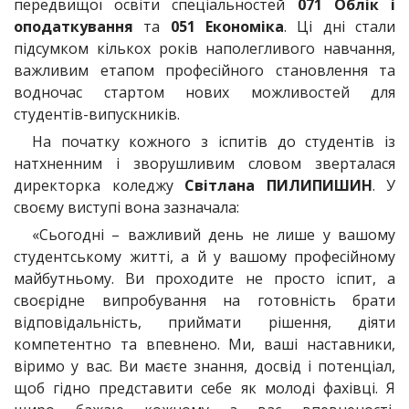
передвищої освіти спеціальностей
071 Облік і
оподаткування
та
051 Економіка
. Ці дні стали
підсумком кількох років наполегливого навчання,
важливим етапом професійного становлення та
водночас стартом нових можливостей для
студентів-випускників.
На початку кожного з іспитів до студентів із
натхненним і зворушливим словом зверталася
директорка коледжу
Світлана ПИЛИПИШИН
. У
своєму виступі вона зазначала:
«Сьогодні – важливий день не лише у вашому
студентському житті, а й у вашому професійному
майбутньому. Ви проходите не просто іспит, а
своєрідне випробування на готовність брати
відповідальність, приймати рішення, діяти
компетентно та впевнено. Ми, ваші наставники,
віримо у вас. Ви маєте знання, досвід і потенціал,
щоб гідно представити себе як молоді фахівці. Я