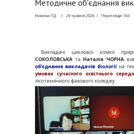
Методичне об’єднання викл
Новини ПД
29 травня 2026
Перегляди: 563
Викладачі циклової комісії пр
СОКОЛОВСЬКА
та
Наталія ЧОРНА
взя
об’єднання викладачів біології
на те
умовах сучасного освітнього серед
лісотехнічного фахового коледжу.