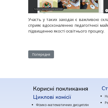
Участь у таких заходах є важливою скл
сприяє вдосконаленню педагогічної майс
підвищенню якості освітнього процесу.
Попередня стаття: Відбувся кваліфікаційний і
Попередня
Корисні покликання
Ст
Циклові комісії
Н
Р
Фізико-математичних дисциплін