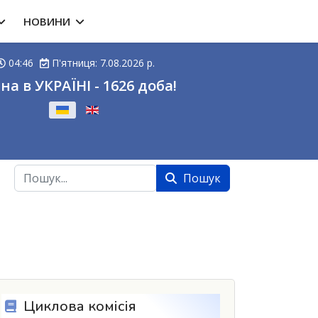
НОВИНИ
04:46
П'ятниця: 7.08.2026 р.
на в УКРАЇНІ - 1626 доба!
ову
Пошук
Пошук
Циклова комісія