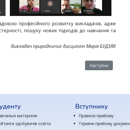
адовою професійного розвитку викладачів, адже
терності, пошуку нових підходів до навчання та
Викладач природничих дисциплін Марія БУДЗЯК
спит здобувачів освіти спеціальності 101 Екологія
Наступна стаття: Та
Наступна
уденту
Вступнику
авчальні матеріали
Правила прийому
ейтинги здобувачів освіти
Терміни прийому докумен