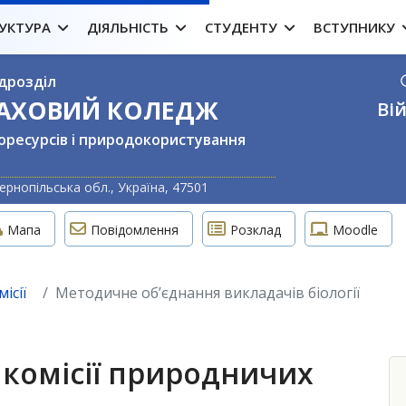
УКТУРА
ДІЯЛЬНІСТЬ
СТУДЕНТУ
ВСТУПНИКУ
дрозділ
ФАХОВИЙ КОЛЕДЖ
Вій
оресурсів і природокористування
Оберіть свою м
ернопільська обл., Україна, 47501
Мапа
Повідомлення
Розклад
Moodle
ісії
Методичне об’єднання викладачів біології
комісії природничих