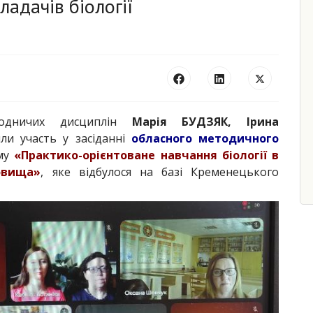
адачів біології
иродничих дисциплін
Марія БУДЗЯК, Ірина
ли участь у засіданні
обласного методичного
му
«Практико-орієнтоване навчання біології в
овища»
, яке відбулося на базі Кременецького