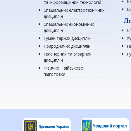
Ба
та інформаційних технологій
В
Спеціальних електротехнічних
дисциплін
До
Спеціальних економічних
дисциплін
Сп
Гуманітарних дисциплін
Х
Природничих дисциплін
Н
Інженерних та аграрних
Г
дисциплін
Фізичної і військової
підготовки