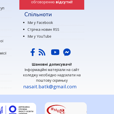
обговоренню
відсутні!
туп
Спільноти
Ми у Facebook
Стрічка новин RSS
Ми у YouTube
ої
ісії
Шановні дописувачі!
Інформаційні матеріали на сайт
коледжу необхідно надсилати на
поштову скриньку
nasait.batk@gmail.com