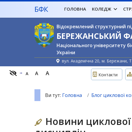
БФК
ГОЛОВНА
КОЛЕДЖ
СТР
Відокремлений структурний пі
БЕРЕЖАНСЬКИЙ 
Національного університету бі
України
вул. Академічна 20, м. Бережани, Т
A
A
A
Контакти
Ви тут:
Головна
Блог циклової ком
Новини циклової 