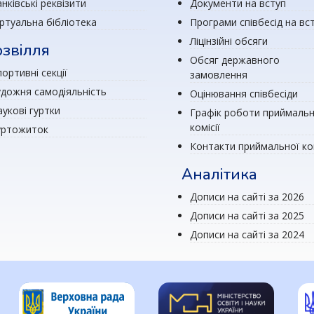
нківські реквізити
Документи на вступ
іртуальна бібліотека
Програми співбесід на вс
Ліцінзійні обсяги
звілля
Обсяг державного
ортивні секції
замовлення
удожня самодіяльність
Оцінювання співбесіди
аукові гуртки
Графік роботи приймальн
комісії
уртожиток
Контакти приймальної ком
Аналітика
Дописи на сайті за 2026
Дописи на сайті за 2025
Дописи на сайті за 2024