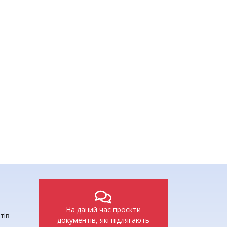
ємниці живої природи: досліджуємо біорізноманіття рідного краю
На даний час проєкти
тів
документів, які підлягають