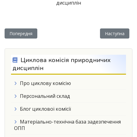
дисциплін
Попередня стаття: Профспілкова організація коледжу
Наступна статт
Попередня
Наступна
Циклова комісія природничих
дисциплін
Про циклову комісію
Персональний склад
Блог циклової комісії
Матеріально-технічна база задезпечення
ОПП