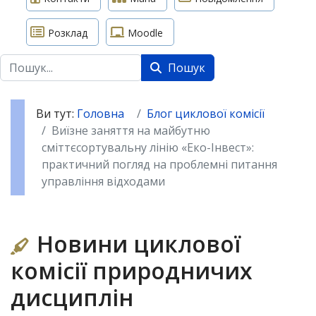
Розклад
Moodle
Пошук
Пошук
Ви тут:
Головна
Блог циклової комісії
Виїзне заняття на майбутню
сміттєсортувальну лінію «Еко-Інвест»:
практичний погляд на проблемні питання
управління відходами
Новини циклової
комісії природничих
дисциплін