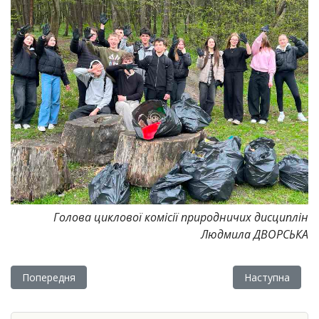
Голова циклової комісії природничих дисциплін
Людмила ДВОРСЬКА
Попередня стаття: Засідання студентського наукового гуртка
Наступна статт
Попередня
Наступна